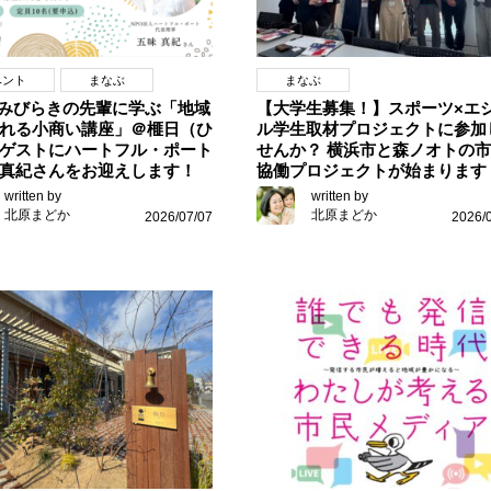
ベント
まなぶ
まなぶ
0住みびらきの先輩に学ぶ「地域
【大学生募集！】スポーツ×エ
れる小商い講座」＠榧日（ひ
ル学生取材プロジェクトに参加
ゲストにハートフル・ポート
せんか？ 横浜市と森ノオトの
真紀さんをお迎えします！
協働プロジェクトが始まります
written by
written by
北原まどか
北原まどか
2026/07/07
2026/