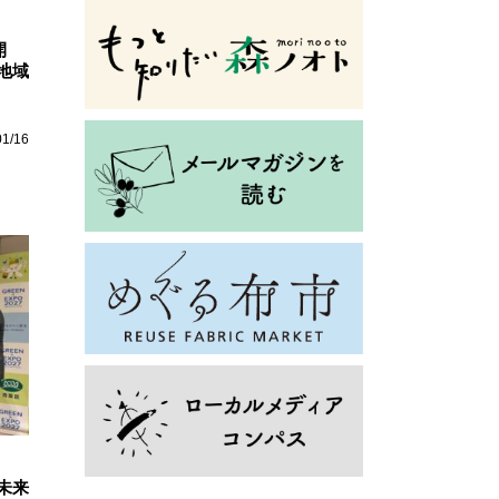
開
地域
01/16
未来