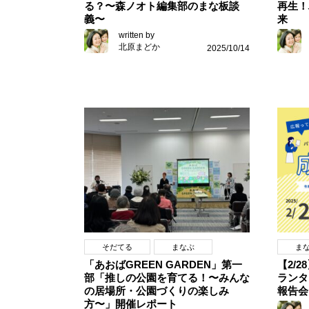
る？〜森ノオト編集部のまな板談
再生！
義〜
来
written by
北原まどか
2025/10/14
そだてる
まなぶ
ま
「あおばGREEN GARDEN」第一
【2/
部「推しの公園を育てる！〜みんな
ランタ
の居場所・公園づくりの楽しみ
報告会
方〜」開催レポート