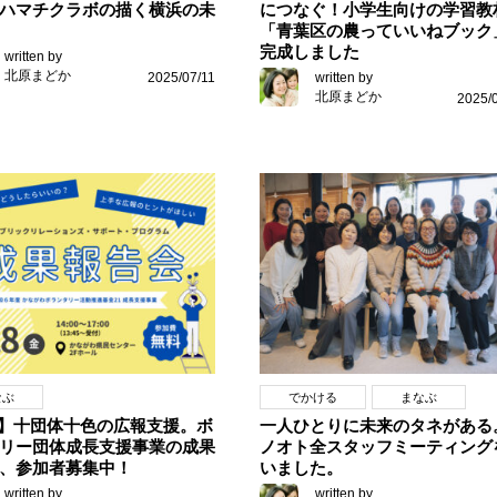
ハマチクラボの描く横浜の未
につなぐ！小学生向けの学習教
「青葉区の農っていいねブック
完成しました
written by
北原まどか
2025/07/11
written by
北原まどか
2025/
なぶ
でかける
まなぶ
28】十団体十色の広報支援。ボ
一人ひとりに未来のタネがある
リー団体成長支援事業の成果
ノオト全スタッフミーティング
、参加者募集中！
いました。
written by
written by