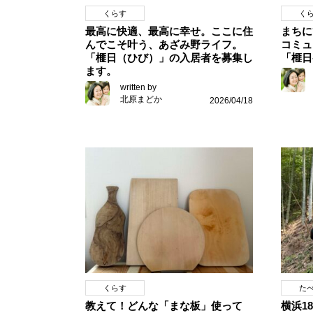
くらす
く
最高に快適、最高に幸せ。ここに住
まちに
んでこそ叶う、あざみ野ライフ。
コミュ
「榧日（ひび）」の入居者を募集し
「榧日-
ます。
written by
北原まどか
2026/04/18
くらす
た
教えて！どんな「まな板」使って
横浜1