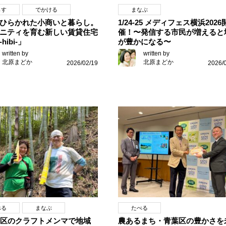
らす
でかける
まなぶ
ひらかれた小商いと暮らし。
1/24-25 メディフェス横浜2026
ニティを育む新しい賃貸住宅
催！〜発信する市民が増えると
hibi-」
が豊かになる〜
written by
written by
北原まどか
北原まどか
2026/02/19
2026/
べる
まなぶ
たべる
8区のクラフトメンマで地域
農あるまち・青葉区の豊かさを