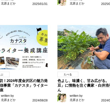
北原まどか
北原まどか
2025/01/31
2025/
なぶ
たべる
6締切！2024年度金沢区の魅力発
色よし、味濃く、甘み広がる。
信事業「カナスタ」ライター
豆」に情熱を注ぐ農家・白井浩
座
ん
written by
written by
北原まどか
北原まどか
2024/08/28
2024/