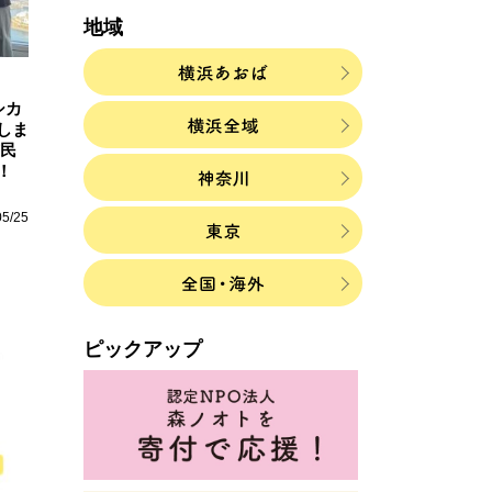
地域
シカ
しま
市民
！
05/25
ピックアップ