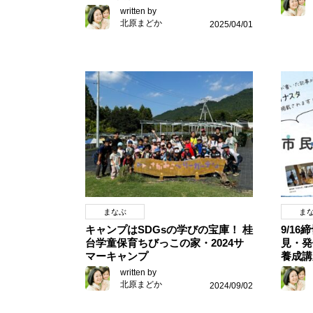
written by
北原まどか
2025/04/01
まなぶ
ま
キャンプはSDGsの学びの宝庫！ 桂
9/1
台学童保育ちびっこの家・2024サ
見・発
マーキャンプ
養成講
written by
北原まどか
2024/09/02