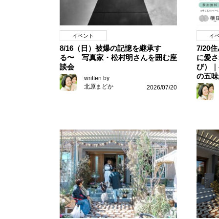
イベント
イ
8/16（日）被爆の記憶を継承す
7/2
る〜 写真家・松村明さんを囲む座
に愛さ
談会
び）｜
の五味
written by
北原まどか
2026/07/20