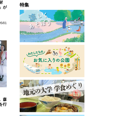
材
特集
」が
05/01
。森
を行