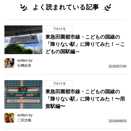
よく読まれている記事
でかける
東急田園都市線・こどもの国線の
「降りない駅」に降りてみた！～こ
どもの国駅編～
written by
石﨑絵美
2026/07/30
でかける
東急田園都市線・こどもの国線の
「降りない駅」に降りてみた！〜用
賀駅編〜
written by
二宮沙織
2026/08/03