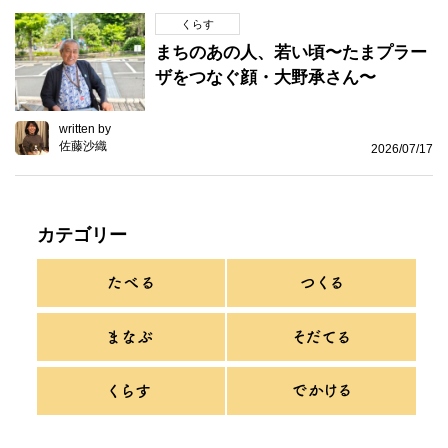
くらす
まちのあの人、若い頃〜たまプラー
ザをつなぐ顔・大野承さん〜
written by
佐藤沙織
2026/07/17
カテゴリー