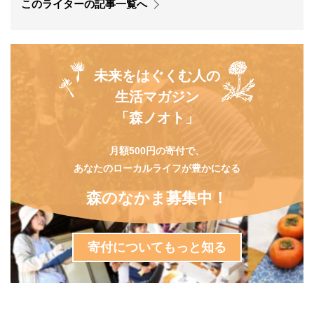
このライターの記事一覧へ
未来をはぐくむ人の
生活マガジン
「森ノオト」
月額500円の寄付で、
あなたのローカルライフが豊かになる
森のなかま募集中！
寄付についてもっと知る