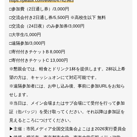
https://peatix.com/event/4742963
□参加費（2日通し券）/3,000円
□交流会付き2日通し券/5,500円 ※高校生以下 無料
□交流会（24日夜）のみ参加券/3,000円
□大学生/1,000円
□遠隔参加/3,000円
□寄付付きチケットB 8,000円
□寄付付きチケットC 13,000円
※懇親会では、軽食とドリンク1杯を提供します。2杯以上希
望の方は、キャッシュオンにて対応可能です。
※遠隔参加者には、お申し込み後、事前に参加URLをお知ら
せします。
※当日は、メイン会場またはサブ会場にて受付を行って参加
証（缶バッジ）を受け取ってください。それ以降は参加証を
見えるところにつけてください。
▶主催：市民メディア全国交流集会よこはま2026実行委員会