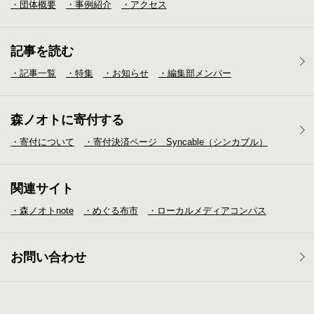
・団体概要
・事例紹介
・アクセス
記事を読む
・記事一覧
・特集
・お知らせ
・編集部メンバー
森ノオトに寄付する
・寄付について
・寄付決済ページ Syncable（シンカブル）
関連サイト
・森ノオトnote
・めぐる布市
・ローカルメディア
コンパス
お問い合わせ