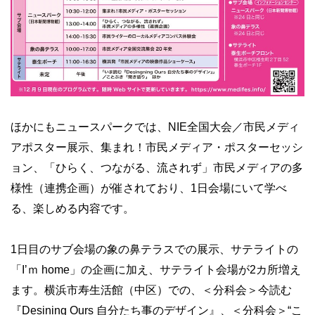
ほかにもニュースパークでは、NIE全国大会／市民メディ
アポスター展示、集まれ！市民メディア・ポスターセッシ
ョン、「ひらく、つながる、流されず」市民メディアの多
様性（連携企画）が催されており、1日会場にいて学べ
る、楽しめる内容です。
1日目のサブ会場の象の鼻テラスでの展示、サテライトの
「Iʼｍ home」の企画に加え、サテライト会場が2カ所増え
ます。横浜市寿生活館（中区）での、＜分科会＞今読む
『Desining Ours 自分たち事のデザイン』、＜分科会＞“こ