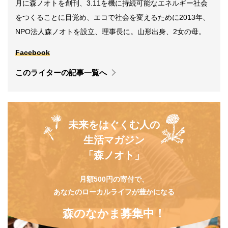
月に森ノオトを創刊、3.11を機に持続可能なエネルギー社会
をつくることに目覚め、エコで社会を変えるために2013年、
NPO法人森ノオトを設立、理事長に。山形出身、2女の母。
Facebook
このライターの記事一覧へ
未来をはぐくむ人の
生活マガジン
「森ノオト」
月額500円の寄付で、
あなたのローカルライフが豊かになる
森のなかま募集中！