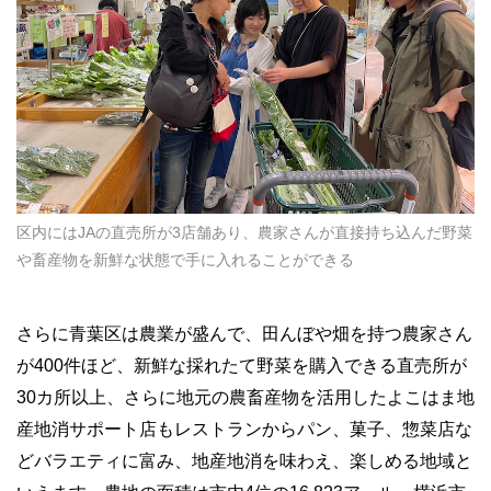
区内にはJAの直売所が3店舗あり、農家さんが直接持ち込んだ野菜
や畜産物を新鮮な状態で手に入れることができる
さらに青葉区は農業が盛んで、田んぼや畑を持つ農家さん
が400件ほど、新鮮な採れたて野菜を購入できる直売所が
30カ所以上、さらに地元の農畜産物を活用したよこはま地
産地消サポート店もレストランからパン、菓子、惣菜店な
どバラエティに富み、地産地消を味わえ、楽しめる地域と