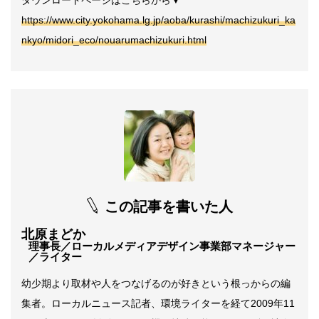
https://www.city.yokohama.lg.jp/aoba/kurashi/machizukuri_ka
nkyo/midori_eco/nouarumachizukuri.html
この記事を書いた人
北原まどか
理事長／ローカルメディアデザイン事業部マネージャー
／ライター
幼少期より取材や人をつなげるのが好きという根っからの編
集者。ローカルニュース記者、環境ライターを経て2009年11