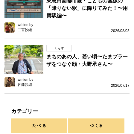
東急田園都市線・こどもの国線の
「降りない駅」に降りてみた！〜用
賀駅編〜
written by
二宮沙織
2026/08/03
くらす
まちのあの人、若い頃〜たまプラー
ザをつなぐ顔・大野承さん〜
written by
佐藤沙織
2026/07/17
カテゴリー