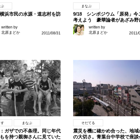
なぶ
まなぶ
横浜市民の水源・道志村を訪
9/18 シンポジウム「原発」今
考えよう 豪華論者があざみ野
written by
written by
北原まどか
北原まどか
2011/08/31
2011/
らす
まなぶ
そだてる
：ガザでの不条理。同じ年代
震災を機に確かめ合った、地域
もを持つ親御さんに見ていた
の大切さ。青葉台中学校で座談