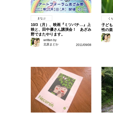
まなぶ
く
10/3（月）、映画『ミツバチ…』上
子ども
映と、田中優さん講演会！ あざみ
性の楽
野でまたやります。
written by
北原まどか
2011/09/08