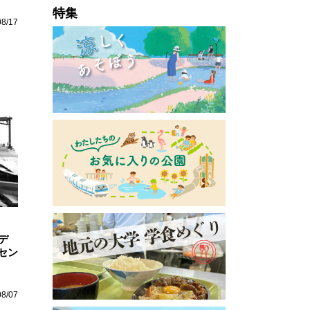
特集
08/17
デ
セン
08/07