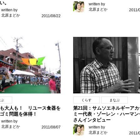
い。
written by
北原まどか
written by
2011/
北原まどか
2011/08/22
なぶ
くらす
まなぶ
も大人も！ リユース食器を
第21回：サムソエネルギーアカ
ゴミ問題を体得！
ミー代表・ゾーレン・ハーマン
さんインタビュー
written by
北原まどか
2011/08/07
written by
北原まどか
2011/