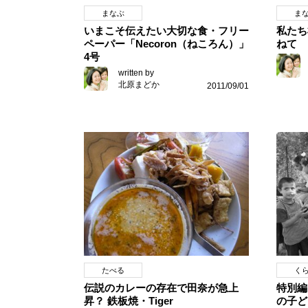
まなぶ
ま
いまこそ伝えたい大切な食・フリー
私たち
ペーパー「Necoron（ねころん）」
ねて
4号
written by
北原まどか
2011/09/01
たべる
く
伝説のカレーの存在で田奈が急上
特別編
昇？ 鉄板焼・Tiger
の子ど