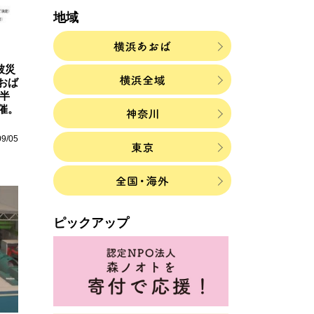
地域
被災
おば
0半
催。
09/05
ピックアップ