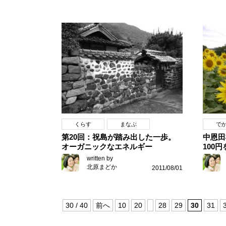
くらす
まなぶ
で
第20回：祝島が踏み出した一歩。
中恩田
オーガニックなエネルギー
100
written by
北原まどか
2011/08/01
30 / 40
前へ
10
20
28
29
30
31