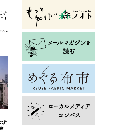
こそ
に！
08/24
の絆
会