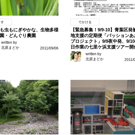
らす
でかける
も虫もにぎやかな、生物多様
【緊急募集！9/9-10】青葉区発
園・どんぐり農園
地支援の定期便「パッションあ
プロジェクト」9/9夜中発、9/1
written by
日作業の七里ケ浜支援ツアー開
北原まどか
2011/09/06
written by
北原まどか
2011/