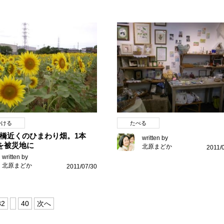
かける
たべる
橋近くのひまわり畑。1本
written by
円を被災地に
北原まどか
2011/
written by
北原まどか
2011/07/30
32
40
次へ