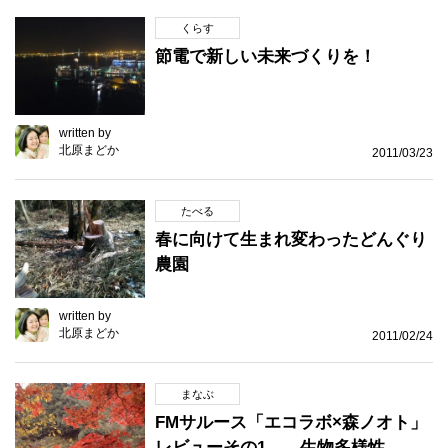
くらす
節電で新しい未来づくりを！
written by
北原まどか
2011/03/23
たべる
春に向けて生まれ変わったどんぐり
農園
written by
北原まどか
2011/02/24
まなぶ
FMサルース「エコラボ×森ノオト」
レビューその1 …生物多様性