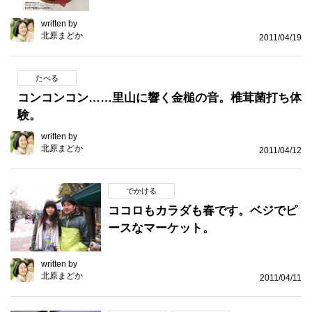
written by
北原まどか
2011/04/19
たべる
コンコンコン……里山に響く金槌の音。椎茸菌打ち体
験。
written by
北原まどか
2011/04/12
でかける
ココロもカラダも春です。ベジでピ
ースなマーケット。
written by
北原まどか
2011/04/11