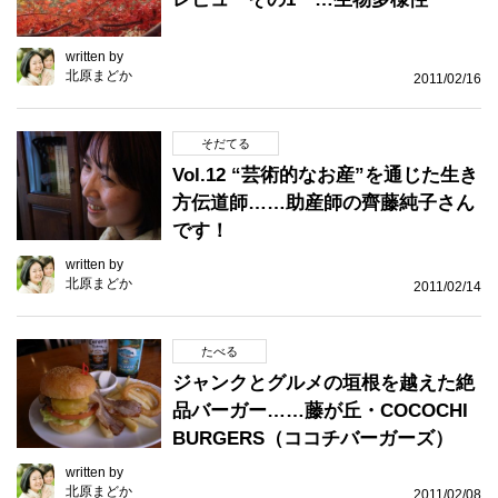
written by
北原まどか
2011/02/16
そだてる
Vol.12 “芸術的なお産”を通じた生き
方伝道師……助産師の齊藤純子さん
です！
written by
北原まどか
2011/02/14
たべる
ジャンクとグルメの垣根を越えた絶
品バーガー……藤が丘・COCOCHI
BURGERS（ココチバーガーズ）
written by
北原まどか
2011/02/08