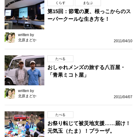
くらす
まなぶ
第15回：節電の夏、根っこからのス
ーパークールな生き方を！
written by
北原まどか
2011/04/10
たべる
おしゃれメンズの旅する八百屋・
「青果ミコト屋」
written by
北原まどか
2011/04/07
たべる
お祭り転じて被災地支援……届け！
元気玉（たま）！プラーザ。