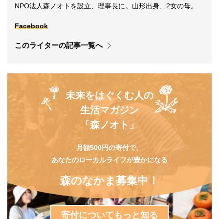
NPO法人森ノオトを設立、理事長に。山形出身、2女の母。
Facebook
このライターの記事一覧へ
未来をはぐくむ人の
生活マガジン
「森ノオト」
月額500円の寄付で、
あなたのローカルライフが豊かになる
森のなかま募集中！
寄付についてもっと知る