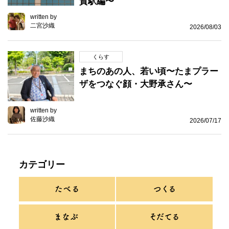
賀駅編〜
written by
二宮沙織
2026/08/03
くらす
まちのあの人、若い頃〜たまプラー
ザをつなぐ顔・大野承さん〜
written by
佐藤沙織
2026/07/17
カテゴリー