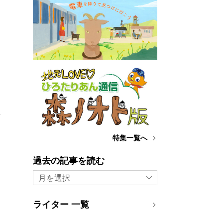
つ
考
特集一覧へ
よ
過去の記事を読む
く
月を選択
た
ライター 一覧
り