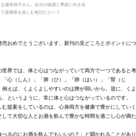
語る瀧本靖子さん。自分の体調と季節に向き合
して薬膳茶を楽しむ毎日だという
発売おめでとうございます。新刊の見どころとポイントに
の世界では、体と心はつながっていて両方で一つであると
」「心（しん）」「脾（ひ）」「肺（はい）」「腎（じ
。例えば、くよくよしやすいのは脾が弱いから。逆に、く
る、というように、常に体と心はつながっているのです。
む提案をしているのは、心身両方を健康で豊かにしてい
そして大切な人とお酒を飲んで豊かな時間を過ごし心が満
べるのにお酒を飲んでもいいの？」と聞かれることがあ