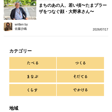
まちのあの人、若い頃〜たまプラー
ザをつなぐ顔・大野承さん〜
written by
佐藤沙織
2026/07/17
カテゴリー
地域