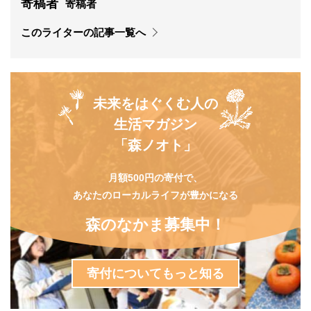
寄稿者
寄稿者
このライターの記事一覧へ
未来をはぐくむ人の
生活マガジン
「森ノオト」
月額500円の寄付で、
あなたのローカルライフが豊かになる
森のなかま募集中！
寄付についてもっと知る