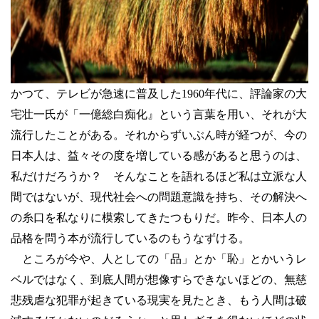
かつて、テレビが急速に普及した
1960
年代に、評論家の大
宅壮一氏が「一億総白痴化』という言葉を用い、それが大
流行したことがある。それからずいぶん時が経つが、今の
日本人は、益々その度を増している感があると思うのは、
私だけだろうか？ そんなことを語れるほど私は立派な人
間ではないが、現代社会への問題意識を持ち、その解決へ
の糸口を私なりに模索してきたつもりだ。昨今、日本人の
品格を問う本が流行しているのもうなずける。
ところが今や、人としての「品」とか「恥」とかいうレ
ベルではなく、到底人間が想像すらできないほどの、無慈
悲残虐な犯罪が起きている現実を見たとき、もう人間は破