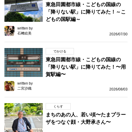
東急田園都市線・こどもの国線の
「降りない駅」に降りてみた！～こ
どもの国駅編～
written by
石﨑絵美
2026/07/30
でかける
東急田園都市線・こどもの国線の
「降りない駅」に降りてみた！〜用
賀駅編〜
written by
二宮沙織
2026/08/03
くらす
まちのあの人、若い頃〜たまプラー
ザをつなぐ顔・大野承さん〜