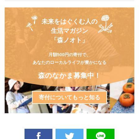
未来をはぐくむ人の
生活マガジン
「森ノオト」
月額500円の寄付で、
あなたのローカルライフが豊かになる
森のなかま募集中！
寄付についてもっと知る