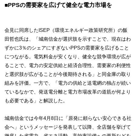
■PPSの需要家を広げて健全な電力市場を
会見に同席したISEP（環境エネルギー政策研究所）の飯
田哲也氏は、「城南信金が選択肢を示すことで、現在はわ
ずかに3％のシェアにすぎないPPSの需要家を広げること
につながる。電気料金が安くなり、健全な競争環境が広が
ることで、電力の安定供給と経済合理性、需要家の利便性
と選択肢が広がることが今後期待される」と同金庫の取り
組みを評価。一方で、「電力の供給と送電網の独占が続い
ているなかで、発送電分離と電力市場改革の道筋が何より
も必要である」と解説した。
城南信金では今年4月8日に「原発に頼らない安心できる社
会へ」というメッセージを発表して以降、全店舗を挙げて
徹底した省電力、省エネ活動、高効率設備への更新などを