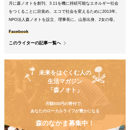
月に森ノオトを創刊、3.11を機に持続可能なエネルギー社会
をつくることに目覚め、エコで社会を変えるために2013年、
NPO法人森ノオトを設立、理事長に。山形出身、2女の母。
Facebook
このライターの記事一覧へ
未来をはぐくむ人の
生活マガジン
「森ノオト」
月額500円の寄付で、
あなたのローカルライフが豊かになる
森のなかま募集中！