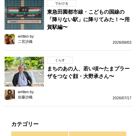
でかける
東急田園都市線・こどもの国線の
「降りない駅」に降りてみた！〜用
賀駅編〜
written by
二宮沙織
2026/08/03
くらす
まちのあの人、若い頃〜たまプラー
ザをつなぐ顔・大野承さん〜
written by
佐藤沙織
2026/07/17
カテゴリー