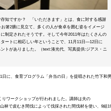
ご存知ですか？ 「いただきます」とは、食に対する感謝
日をお箸2膳に見立て、多くの人が食卓を囲む姿をイメージ
に制定されたそうです。そして今年2011年はたくさんの
タートに相応しい年ということで、11月11日—12日に
トがありました。（text:湊光代、写真提供:ジアス・ニ
11日に、食育プログラム「弁当の日」を提唱された竹下和
くりワークショップが行われました。講師は夫の
富士宮市の山林で皮むき間伐によって伐採された間伐材を使い、9組1