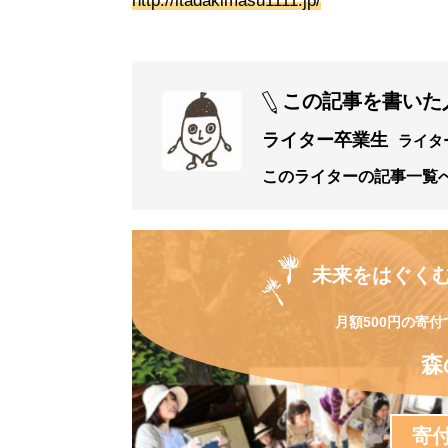
http://itadakimasu1111.jp/
この記事を書いた
ライター卒業生
ライタ
このライターの記事一覧
未来をはぐく
月額500円の寄付
森
寄