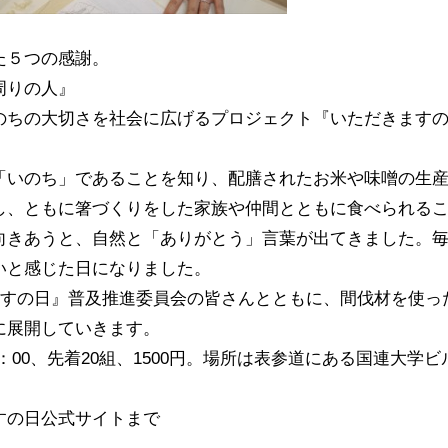
た５つの感謝。
周りの人』
のちの大切さを社会に広げるプロジェクト『いただきます
「いのち」であることを知り、配膳されたお米や味噌の生
し、ともに箸づくりをした家族や仲間とともに食べられる
向きあうと、自然と「ありがとう」言葉が出てきました。
いと感じた日になりました。
いただきますの日』普及推進委員会の皆さんとともに、間伐材を使っ
に展開していきます。
−16：00、先着20組、1500円。場所は表参道にある国連大学ビ
すの日公式サイトまで