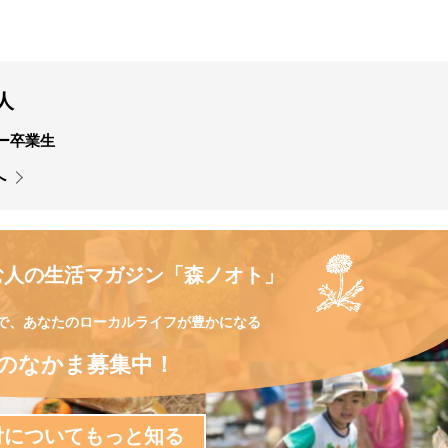
人
ー卒業生
へ
む人の
生活マガジン
「森ノオト」
で、
あなたのローカルライフが豊かになる
のなかま募集中！
付についてもっと知る