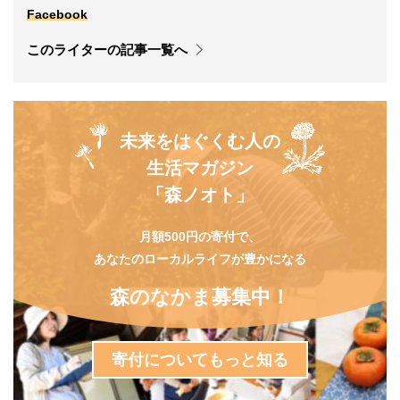
Facebook
このライターの記事一覧へ
未来をはぐくむ人の
生活マガジン
「森ノオト」
月額500円の寄付で、
あなたのローカルライフが豊かになる
森のなかま募集中！
寄付についてもっと知る