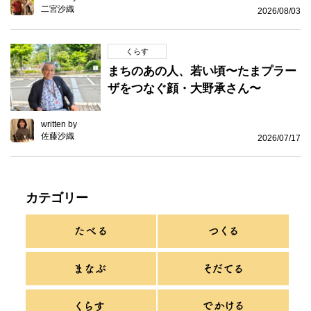
二宮沙織
2026/08/03
くらす
まちのあの人、若い頃〜たまプラー
ザをつなぐ顔・大野承さん〜
written by
佐藤沙織
2026/07/17
カテゴリー