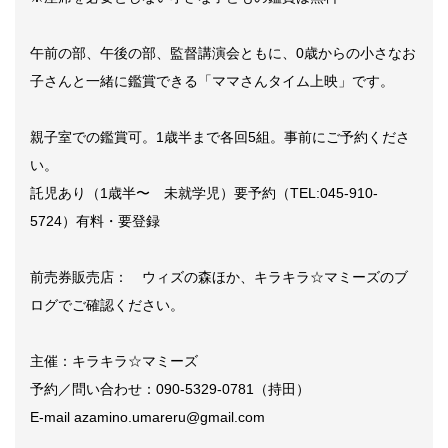
午前の部、午後の部、監督講演会ともに、0歳からの小さなお
子さんと一緒に鑑賞できる「ママさんタイム上映」です。
親子室での鑑賞可。1歳半まで各回5組。事前にご予約くださ
い。
託児あり（1歳半〜 未就学児）要予約（TEL:045-910-
5724）有料・要登録
前売券販売店： ウィズの森ほか、キラキラ☆マミーズのブ
ログでご確認ください。
主催：キラキラ☆マミーズ
予約／問い合わせ：090-5329-0781（持田）
E-mail azamino.umareru@gmail.com