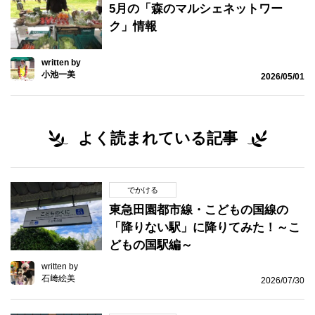
5月の「森のマルシェネットワー
ク」情報
written by
小池一美
2026/05/01
よく読まれている記事
でかける
東急田園都市線・こどもの国線の
「降りない駅」に降りてみた！～こ
どもの国駅編～
written by
石﨑絵美
2026/07/30