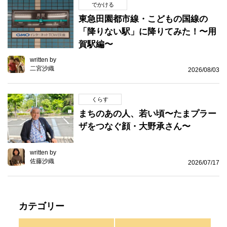
でかける
東急田園都市線・こどもの国線の
「降りない駅」に降りてみた！〜用
賀駅編〜
written by
二宮沙織
2026/08/03
くらす
まちのあの人、若い頃〜たまプラー
ザをつなぐ顔・大野承さん〜
written by
佐藤沙織
2026/07/17
カテゴリー