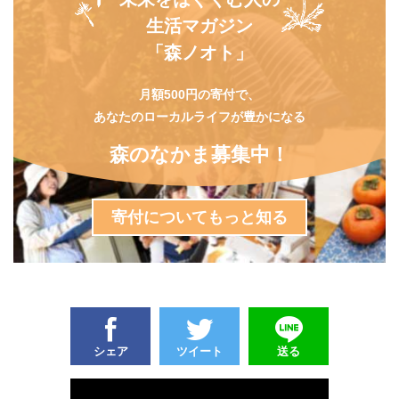
生活マガジン
「森ノオト」
月額500円の寄付で、
あなたのローカルライフが豊かになる
森のなかま募集中！
寄付についてもっと知る
シェア
ツイート
送る