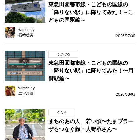
東急田園都市線・こどもの国線の
「降りない駅」に降りてみた！～こ
どもの国駅編～
written by
石﨑絵美
2026/07/30
でかける
東急田園都市線・こどもの国線の
「降りない駅」に降りてみた！〜用
賀駅編〜
written by
二宮沙織
2026/08/03
くらす
まちのあの人、若い頃〜たまプラー
ザをつなぐ顔・大野承さん〜