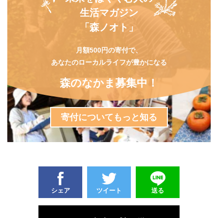
生活マガジン
「森ノオト」
月額500円の寄付で、
あなたのローカルライフが豊かになる
森のなかま募集中！
寄付についてもっと知る
シェア
ツイート
送る