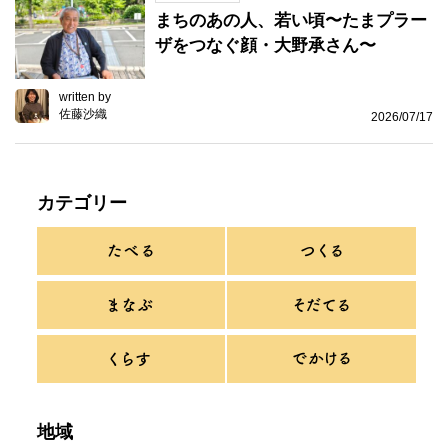
まちのあの人、若い頃〜たまプラー
ザをつなぐ顔・大野承さん〜
written by
佐藤沙織
2026/07/17
カテゴリー
地域