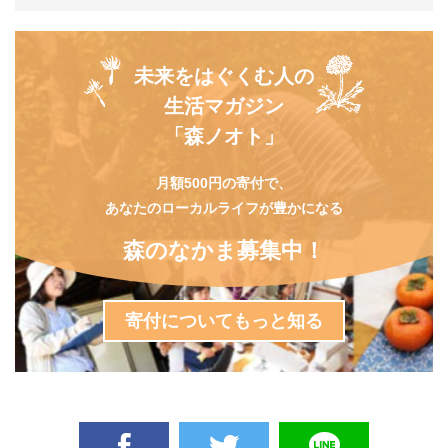
未来をはぐくむ人の
生活マガジン
「森ノオト」
月額500円の寄付で、
あなたのローカルライフが豊かになる
森のなかま募集中！
寄付についてもっと知る