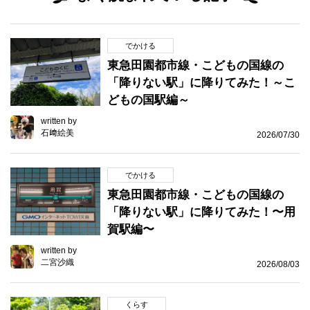
でかける
東急田園都市線・こどもの国線の
「降りない駅」に降りてみた！～こ
どもの国駅編～
written by
石﨑絵美
2026/07/30
でかける
東急田園都市線・こどもの国線の
「降りない駅」に降りてみた！〜用
賀駅編〜
written by
二宮沙織
2026/08/03
くらす