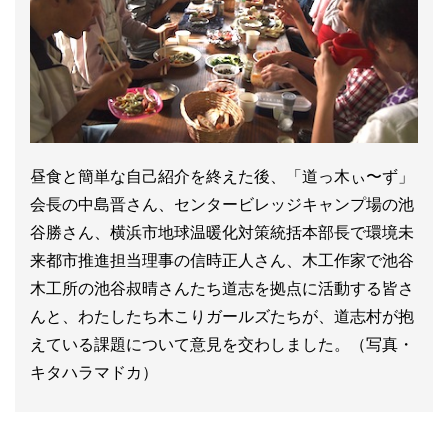
昼食と簡単な自己紹介を終えた後、「道っ木ぃ〜ず」
会長の中島晋さん、センタービレッジキャンプ場の池
谷勝さん、横浜市地球温暖化対策統括本部長で環境未
来都市推進担当理事の信時正人さん、木工作家で池谷
木工所の池谷叔晴さんたち道志を拠点に活動する皆さ
んと、わたしたち木こりガールズたちが、道志村が抱
えている課題について意見を交わしました。（写真・
キタハラマドカ）