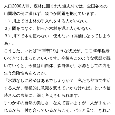
人口2000人弱、森林に囲まれた道志村では、全国各地の
山間地の例に漏れず、幾つか問題を抱えています。
１）川上では山林の手入れをする人がいない。
２）間をつなぐ、切った木材を運ぶ人がいない。
３）川下で木を使わない、使えない（高価になってしまう
為）。
こうした、いわば“三重苦”のような状況が、ここ40年程続
いてきてしまったといいます。今後もこのような状態が続
いていくと、今度は山自体、森自体が、水源としての力を
失う危険性もあるとか。
「水源なしに経済はあるでしょうか？ 私たち都市で生活
する人が、積極的に意識を変えていかなければ」という信
時さんの言葉に、深く考えさせられます。
手つかずの自然の美しさ、なんて言いますが，人が手をい
れるから、付き合っているからこそ、パッと見て、きれい