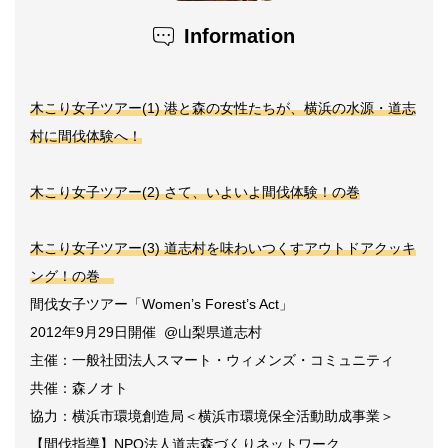
Information
木こり女子ツアー(1) 港と森の女性たちが、横浜の水源・道志
村に間伐体験へ！
木こり女子ツアー(2) さて、いよいよ間伐体験！の巻
木こり女子ツアー(3) 道志村を味わいつくすアウトドアクッキ
ング！の巻
間伐女子ツアー「Women’s Forest’s Act」
2012年9月29日開催 @山梨県道志村
主催：一般社団法人スマート・ウィメンズ・コミュニティ
共催：森ノオト
協力：横浜市環境創造局＜横浜市環境保全活動助成事業＞
【間伐指導】NPO法人道志森づくりネットワーク