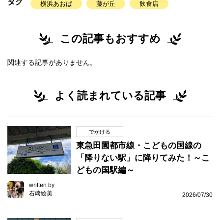
タグ
横浜あおば
藤が丘
飲食店
この記事もおすすめ
関連する記事がありません。
よく読まれている記事
でかける
東急田園都市線・こどもの国線の
「降りない駅」に降りてみた！～こ
どもの国駅編～
written by
石﨑絵美
2026/07/30