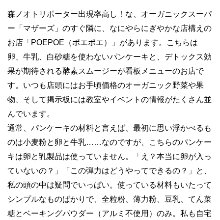
森ノオトリポーター出現率高し！な、オーガニックスーパ
ー「マザーズ」のすぐ隣に、なにやらにぎやかな店構えの
お店「POEPOE（ポエポエ）」があります。こちらは
卵、牛乳、白砂糖を使わないパンケーキと、デトックス効
果が期待される酵素スムージーが看板メニューのお店で
す。いつも店頭にはお手頃価格のオーガニック野菜や果
物、そして掲示板には教室やイベントの情報がたくさん並
んでいます。
通常、パンケーキの材料と言えば、最初に思い浮かべるも
のは小麦粉と卵と牛乳……なのですが、こちらのパンケー
キは卵と乳製品は使っていません。「え？本当に卵が入っ
ていないの？」「この弾力はどうやってできるの？」と、
私の頭の中は疑問でいっぱい。使っている材料もいたって
シンプルなものばかりで、全粒粉、薄力粉、豆乳、てん菜
糖とベーキングパウダー（アルミ不使用）のみ。私も自宅