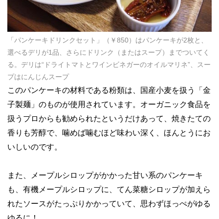
「パンケーキドリンクセット」（￥850）はパンケーキが2枚と、
選べるデリが1品、さらにドリンク（またはスープ）までついてく
る。デリは“ドライトマトとワインビネガーのオイルマリネ”、スー
プはにんじんスープ
このパンケーキの材料である粉類は、国産小麦を扱う「金
子製麺」のものが使用されています。オーガニック食品を
扱うプロからも勧められたというだけあって、焼きたての
香りも芳醇で、噛めば噛むほど味わい深く、ほんとうにお
いしいのです。
また、メープルシロップがかかった甘い系のパンケーキ
も、有機メープルシロップに、てん菜糖シロップが加えら
れたソースがたっぷりかかっていて、思わずほっぺがゆる
ゆるに！