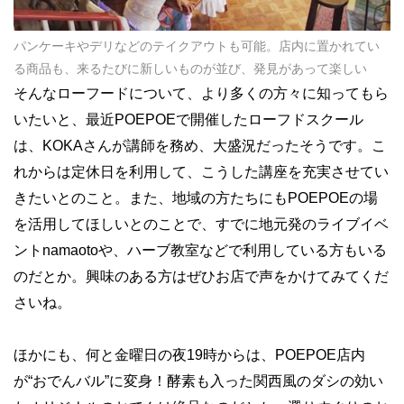
パンケーキやデリなどのテイクアウトも可能。店内に置かれてい
る商品も、来るたびに新しいものが並び、発見があって楽しい
そんなローフードについて、より多くの方々に知ってもら
いたいと、最近POEPOEで開催したローフドスクール
は、KOKAさんが講師を務め、大盛況だったそうです。こ
れからは定休日を利用して、こうした講座を充実させてい
きたいとのこと。また、地域の方たちにもPOEPOEの場
を活用してほしいとのことで、すでに地元発のライブイベ
ントnamaotoや、ハーブ教室などで利用している方もいる
のだとか。興味のある方はぜひお店で声をかけてみてくだ
さいね。
ほかにも、何と金曜日の夜19時からは、POEPOE店内
が“おでんバル”に変身！酵素も入った関西風のダシの効い