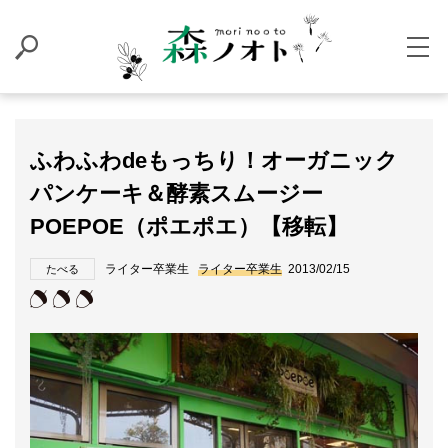
ふわふわdeもっちり！オーガニック
パンケーキ＆酵素スムージー
POEPOE（ポエポエ）【移転】
ライター卒業生
ライター卒業生
2013/02/15
たべる