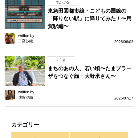
でかける
東急田園都市線・こどもの国線の
「降りない駅」に降りてみた！〜用
賀駅編〜
written by
二宮沙織
2026/08/03
くらす
まちのあの人、若い頃〜たまプラー
ザをつなぐ顔・大野承さん〜
written by
佐藤沙織
2026/07/17
カテゴリー