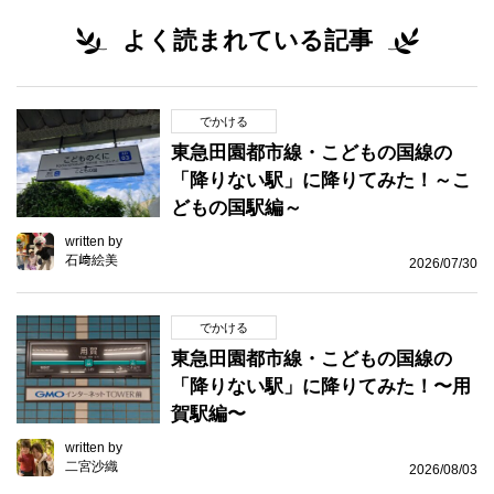
よく読まれている記事
でかける
東急田園都市線・こどもの国線の
「降りない駅」に降りてみた！～こ
どもの国駅編～
written by
石﨑絵美
2026/07/30
でかける
東急田園都市線・こどもの国線の
「降りない駅」に降りてみた！〜用
賀駅編〜
written by
二宮沙織
2026/08/03