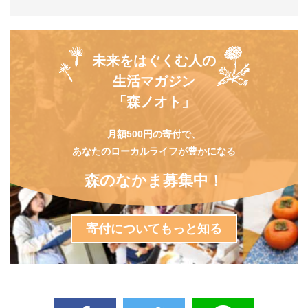
未来をはぐくむ人の
生活マガジン
「森ノオト」
月額500円の寄付で、
あなたのローカルライフが豊かになる
森のなかま募集中！
寄付についてもっと知る