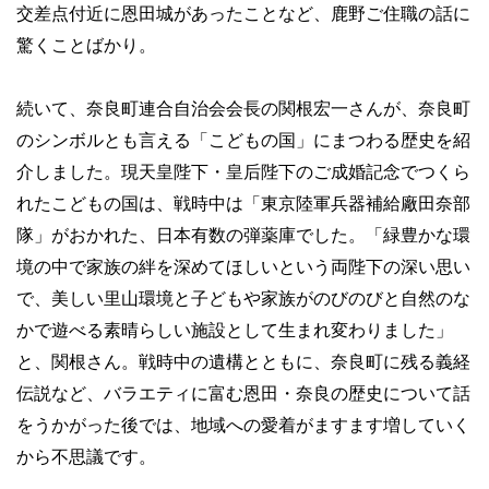
交差点付近に恩田城があったことなど、鹿野ご住職の話に
驚くことばかり。
続いて、奈良町連合自治会会長の関根宏一さんが、奈良町
のシンボルとも言える「こどもの国」にまつわる歴史を紹
介しました。現天皇陛下・皇后陛下のご成婚記念でつくら
れたこどもの国は、戦時中は「東京陸軍兵器補給廠田奈部
隊」がおかれた、日本有数の弾薬庫でした。「緑豊かな環
境の中で家族の絆を深めてほしいという両陛下の深い思い
で、美しい里山環境と子どもや家族がのびのびと自然のな
かで遊べる素晴らしい施設として生まれ変わりました」
と、関根さん。戦時中の遺構とともに、奈良町に残る義経
伝説など、バラエティに富む恩田・奈良の歴史について話
をうかがった後では、地域への愛着がますます増していく
から不思議です。