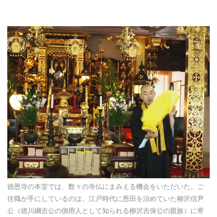
徳恩寺の本堂では、数々の寺仏にまみえる機会をいただいた。ご
住職が手にしているのは、江戸時代に恩田を治めていた柳沢信尹
公（徳川綱吉公の側用人として知られる柳沢吉保公の親族）に寄