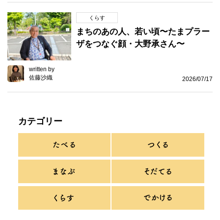
くらす
まちのあの人、若い頃〜たまプラー
ザをつなぐ顔・大野承さん〜
written by
佐藤沙織
2026/07/17
カテゴリー