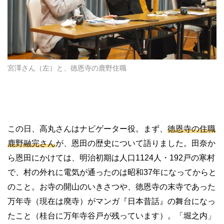
宮澤さん（左）と、徳恩寺の鹿野住職
この日、高丸さんはナビゲーター役。まず、
徳恩寺の住職
鹿野融完さん
が、恩田の歴史について語りました。田奈か
ら恩田にかけては、明治初期は人口1124人・192戸の寒村
で、村の外れに電気が通ったのは昭和37年になってからと
のこと。お寺の開山のいきさつや、徳恩寺の末寺であった
万年寺（現在は廃寺）がマンガ『日本昔話』の舞台になっ
たこと（桂台に万年寺谷戸が残っています）。「堀之内」