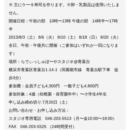
※ 主にケーキ寿司を作ります。※卵・乳製品は使用いたしま
せん。
開催日程：午前の部 10時〜13時 午後の部 14時半〜17時
半
2013/8/3（土） 8/6（火） 8/10（土） 8/18（日） 8/20（火）
全日、午前・午後共に開催（ご参加はいずれか一回になりま
す）
場所：らでぃっしゅぼーやスタジオ@青葉台
横浜市青葉区青葉台1-14-1（田園都市線 青葉台駅下車 徒
歩3分）
参加費：会員子ども4,300円 一般子ども4,800円
参加対象：4歳（幼稚園・保育園年中）〜小学生4年生
申し込み締め切り:7月20日（土）
お問い合わせ・お申し込み方法：
スタジオ専用電話 046-203-5513（月〜金10:00〜18:00）
FAX 046-203-5525 （24時間受付）