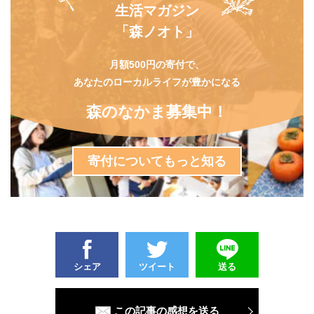
生活マガジン
「森ノオト」
月額500円の寄付で、
あなたのローカルライフが豊かになる
森のなかま募集中！
寄付についてもっと知る
シェア
ツイート
送る
この記事の感想を送る