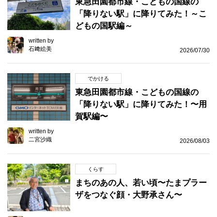
東急田園都市線・こどもの国線の
「降りない駅」に降りてみた！～こ
どもの国駅編～
written by
石﨑絵美
2026/07/30
でかける
東急田園都市線・こどもの国線の
「降りない駅」に降りてみた！〜用
賀駅編〜
written by
二宮沙織
2026/08/03
くらす
まちのあの人、若い頃〜たまプラー
ザをつなぐ顔・大野承さん〜