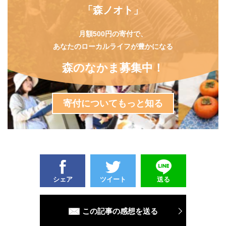
「森ノオト」
月額500円の寄付で、
あなたのローカルライフが豊かになる
森のなかま募集中！
寄付についてもっと知る
シェア
ツイート
送る
この記事の感想を送る