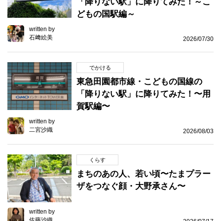
「降りない駅」に降りてみた！～こ
どもの国駅編～
written by
石﨑絵美
2026/07/30
でかける
東急田園都市線・こどもの国線の
「降りない駅」に降りてみた！〜用
賀駅編〜
written by
二宮沙織
2026/08/03
くらす
まちのあの人、若い頃〜たまプラー
ザをつなぐ顔・大野承さん〜
written by
佐藤沙織