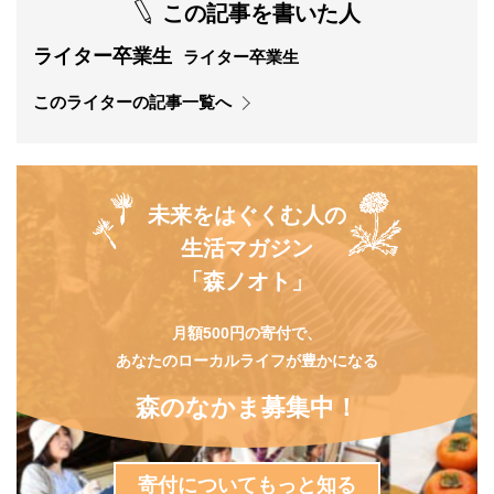
この記事を書いた人
ライター卒業生
ライター卒業生
このライターの記事一覧へ
未来をはぐくむ人の
生活マガジン
「森ノオト」
月額500円の寄付で、
あなたのローカルライフが豊かになる
森のなかま募集中！
寄付についてもっと知る