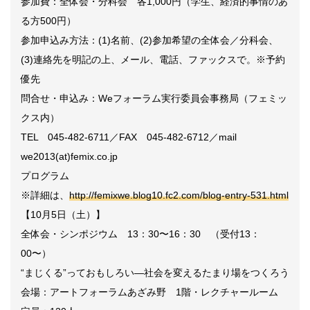
参加費：全体会・分科会 各1,000円（学生、経済的事情のあ
る方500円）
参加申込み方法：(1)名前、(2)参加希望の全体会／分科会、
(3)連絡先を明記の上、メール、電話、ファックスで。※予約
優先
問合せ・申込み：Weフォーラム実行委員会事務局（フェミッ
クス内）
TEL 045-482-6711／FAX 045-482-6712／mail
we2013(at)femix.co.jp
プログラム
※詳細は、
http://femixwe.blog10.fc2.com/blog-entry-531.html
【10月5日（土）】
全体会・シンポジウム 13：30〜16：30 （受付13：
00〜）
“まじくる”っておもしろい―社会を変えるたまり場をつくろう
会場：アートフォーラムあざみ野 1階・レクチャールーム