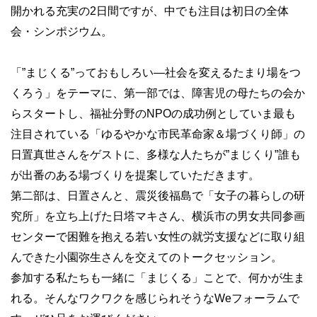
開かれる充実の2日間ですが、中でも注目は初日の全体
会・シンポジウム。
「”まじくる”っておもしろい―社会を変えるたまり場をつ
くろう」をテーマに、第一部では、障害児の母たちの会か
らスタートし、福祉分野のNPOの成功例としていま最も
注目されている「ゆるやかな市民革命家＆場づくり師」の
日置真世さんをゲストに、多様な人たちが”まじくり”誰も
が出番のある場づくりを提案していただきます。
第二部は、日置さんと、震災後福島で「女子の暮らしの研
究所」を立ち上げた日塔マキさん、横浜市の男女共同参画
センターで困難を抱える若い女性の就労支援などに取り組
んできた小園弥生さんを交えてのトークセッション。
参加する私たちも一緒に「まじくる」ことで、何かが生ま
れる。そんなワクワクを感じられそうなWeフォーラムで