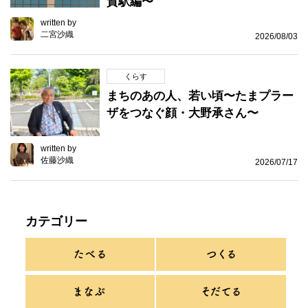
賀駅編〜
written by
二宮沙織
2026/08/03
くらす
まちのあの人、若い頃〜たまプラー
ザをつなぐ顔・大野承さん〜
written by
佐藤沙織
2026/07/17
カテゴリー