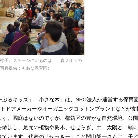
様子。ステージにいるのは……森ノオトの
写真提供：もあな保育園）
ーぷるキッズ」「小さな木」は、NPO法人が運営する保育
ウトドアメーカーやオーガニックコットンブランドなどが支
ます。園庭はないのですが、都筑区の豊かな自然環境、公
を散歩し、足元の植物や樹木、せせらぎ、土、太陽と一緒
れています。代表の「せっきー」こと関山隆一さんは、子