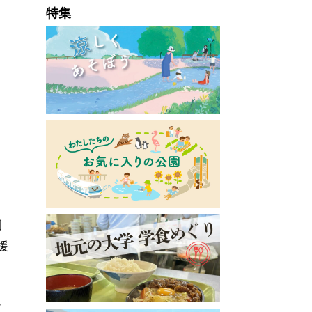
特集
園
援
園
に
ど