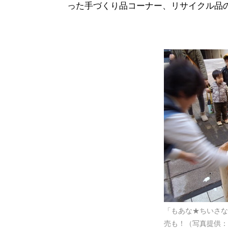
った手づくり品コーナー、リサイクル品
「もあな★ちいさな
売も！（写真提供：