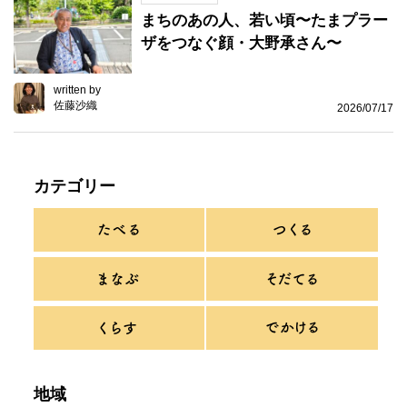
まちのあの人、若い頃〜たまプラー
ザをつなぐ顔・大野承さん〜
written by
佐藤沙織
2026/07/17
カテゴリー
地域