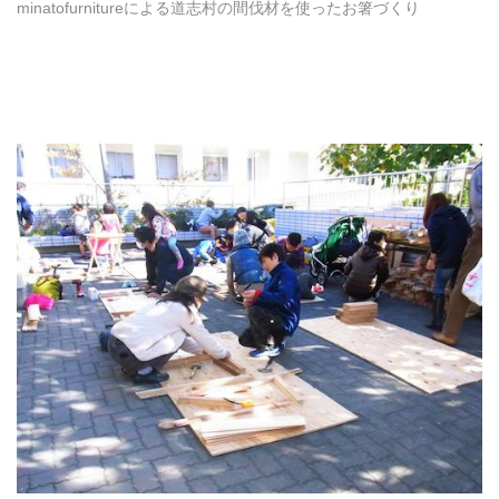
minatofurnitureによる道志村の間伐材を使ったお箸づくり