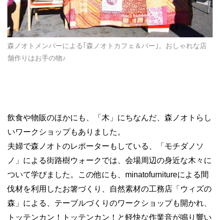
森ノオトメンバーによる｢森ノオトカフェ＆バー｣。おしゃれな店
舗作りはお手の物♪
飲食や物販のほかにも、「木」にちなんだ、森ノオトらし
いワークショップもありました。
夫婦で森ノオトのレポーターもしている、「モチダノソ
ノ」による街路樹ウォークでは、会場周辺の身近な木々に
ついて学びました。この他にも、minatofurnitureによる間
伐材を利用したお箸づくり、自然素材の工務店「ウィズの
森」による、テーブルづくりのワークショップも開かれ、
トッテンカン！トッテンカン！と軽快な作業音が鳴り響い