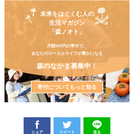
未来をはぐくむ人の
生活マガジン
「森ノオト」
月額500円の寄付で、
あなたのローカルライフが豊かになる
森のなかま募集中！
寄付についてもっと知る
シェア
ツイート
送る