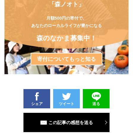
「森ノオト」
月額500円の寄付で、
あなたのローカルライフが豊かになる
森のなかま募集中！
寄付についてもっと知る
シェア
ツイート
送る
この記事の感想を送る