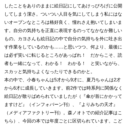
したことをありのままに絵日記にしてあけっぴろげに公開
してしまう潔さ。ついつい人目を気にしてしまう私にはな
いオープンなところは格好良く、憧れさえ抱いてしまいま
す。自分の気持ちを正直に表現するのってなかなか難しい
もの。カヨさんも絵日記の中で自分の気持ちを外に吐き出
す作業をしているのかも……と思いつつ、何より、最後に
は必ず笑いに転じるところがあっぱれ！ だからこそ、読
者も一緒になって、わかる！ わかる！ と笑いながら、
スカッと気持ちよくなったりできるのかと。
本の中で、小春ちゃんは5才から9才に、夏乃ちゃんは2才
から6才に成長していきます。前2作では時系列に関係なく
絵日記が散りばめられていましたが（『傘が首にかかって
ますけど』（インフォバーン刊）、『よりみちの天才』
（メディアファクトリー刊）。森ノオトでの紹介記事はこ
ちら）、今回の本では年度ごとに区切られています。こど