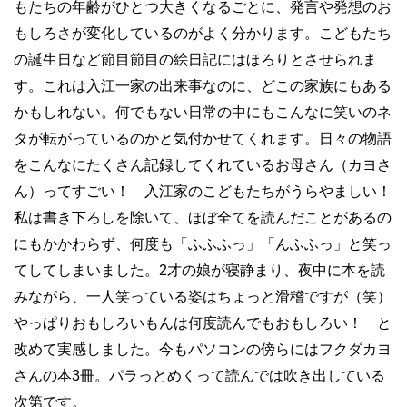
もたちの年齢がひとつ大きくなるごとに、発言や発想のお
もしろさが変化しているのがよく分かります。こどもたち
の誕生日など節目節目の絵日記にはほろりとさせられま
す。これは入江一家の出来事なのに、どこの家族にもある
かもしれない。何でもない日常の中にもこんなに笑いのネ
タが転がっているのかと気付かせてくれます。日々の物語
をこんなにたくさん記録してくれているお母さん（カヨさ
ん）ってすごい！ 入江家のこどもたちがうらやましい！
私は書き下ろしを除いて、ほぼ全てを読んだことがあるの
にもかかわらず、何度も「ふふふっ」「んふふっ」と笑っ
てしてしまいました。2才の娘が寝静まり、夜中に本を読
みながら、一人笑っている姿はちょっと滑稽ですが（笑）
やっぱりおもしろいもんは何度読んでもおもしろい！ と
改めて実感しました。今もパソコンの傍らにはフクダカヨ
さんの本3冊。パラっとめくって読んでは吹き出している
次第です。