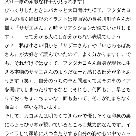
入江一家の素敵な様子が見られます）
びっくりしたときにパカッと大口開けた様子。フクダカヨ
さんの描く絵日記のイラストは漫画家の長谷川町子さんが
描く『サザエさん』と時々リアクションが似ていたりしま
す（……って分かる人にしか分からない表現でしょう
か？ 私は小さい頃から『サザエさん』や『いじわるばあ
さん』が大好きで読んでいたので、よく分かります）。で
も、それだけではなくて、フクダカヨさん自身が現代に生
きる本物のサザエさんのようだなーと感じる部分が多々あ
ります（笑）。自分のうちの車と間違えてよその車のドア
を開けてしまったりするなど（それも、何回も）、早とち
りでおっちょこちょいな一面もあって、そこがたまらなく
面白く、笑いを誘います。
そして、カヨさんは明るくて朗らかで優しそうな印象の裏
にちょっぴり毒が覗いているところも魅力的なんです。イ
ライラして家族に八つ当たりする自分の姿や心の中でムッ