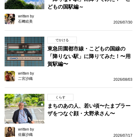
どもの国駅編～
written by
石﨑絵美
2026/07/30
でかける
東急田園都市線・こどもの国線の
「降りない駅」に降りてみた！〜用
賀駅編〜
written by
二宮沙織
2026/08/03
くらす
まちのあの人、若い頃〜たまプラー
ザをつなぐ顔・大野承さん〜
written by
佐藤沙織
2026/07/17