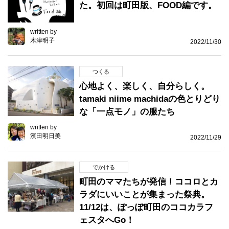
た。初回は町田版、FOOD編です。
written by
木津明子
2022/11/30
つくる
心地よく、楽しく、自分らしく。
tamaki niime machidaの色とりどり
な「一点モノ」の服たち
written by
濱田明日美
2022/11/29
でかける
町田のママたちが発信！ココロとカ
ラダにいいことが集まった祭典。
11/12は、ぽっぽ町田のココカラフ
ェスタへGo！