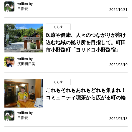
written by
日影愛
2022/10/31
くらす
医療や健康、人々のつながりが溶け
込む地域の拠り所を目指して。町田
市小野路町「ヨリドコ小野路宿」
written by
濱田明日美
2022/08/10
くらす
これもそれもあれもどれも集まれ！
コミュニティ喫茶から広がる町の輪
written by
日影愛
2022/07/13