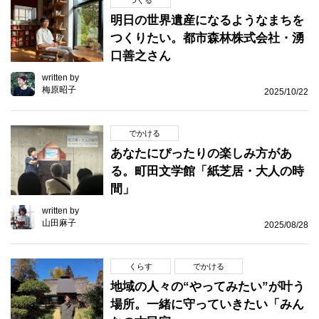
つくる
明日の世界遺産になるようなまちを
つくりたい。都市森林株式会社・湧
口善之さん
written by
梅原昭子
2025/10/22
でかける
あなたにぴったりの楽しみ方があ
る。町田文学館「紙芝居・大人の時
間」
written by
山田麻子
2025/08/28
くらす
でかける
地域の人々の“やってみたい”が叶う
場所。一緒に守っていきたい「みん