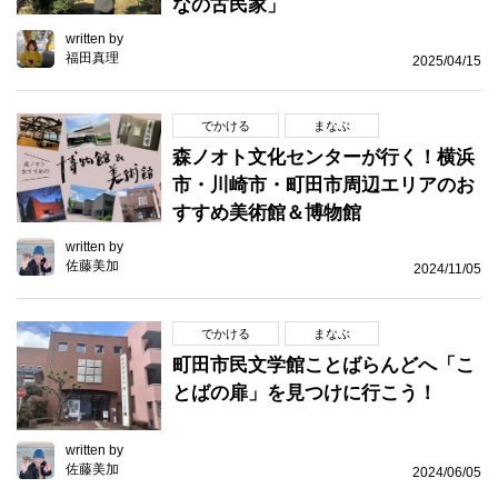
なの古民家」
written by
福田真理
2025/04/15
でかける
まなぶ
森ノオト文化センターが行く！横浜
市・川崎市・町田市周辺エリアのお
すすめ美術館＆博物館
written by
佐藤美加
2024/11/05
でかける
まなぶ
町田市民文学館ことばらんどへ「こ
とばの扉」を見つけに行こう！
written by
佐藤美加
2024/06/05