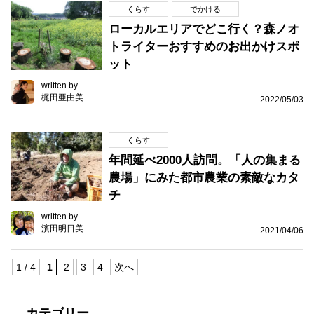
くらす
でかける
ローカルエリアでどこ行く？森ノオ
トライターおすすめのお出かけスポ
ット
written by
梶田亜由美
2022/05/03
くらす
年間延べ2000人訪問。「人の集まる
農場」にみた都市農業の素敵なカタ
チ
written by
濱田明日美
2021/04/06
1 / 4
1
2
3
4
次へ
カテゴリー