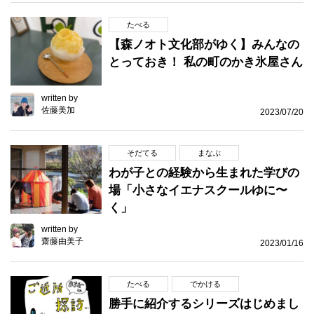
たべる
【森ノオト文化部がゆく】みんなの
とっておき！ 私の町のかき氷屋さん
written by
佐藤美加
2023/07/20
そだてる
まなぶ
わが子との経験から生まれた学びの
場「小さなイエナスクールゆに〜
く」
written by
齋藤由美子
2023/01/16
たべる
でかける
勝手に紹介するシリーズはじめまし