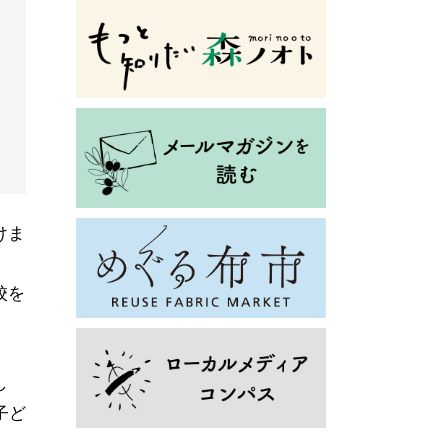
けま
校を
し
子ど