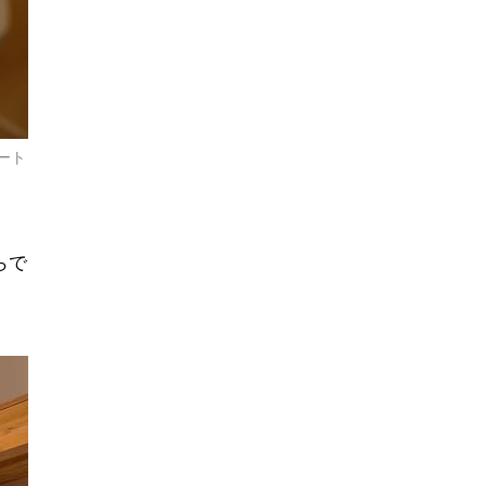
ート
らで