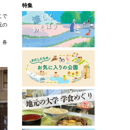
特集
こで
元の
、各