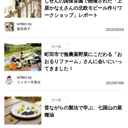
しぜんの国保育園で開催された「上
原かなえさんの北欧モビール作りワ
ークショップ」レポート
written by
板垣恭子
2015/10/19
たべる
町田市で無農薬野菜にこだわる「お
おるりファーム」さんに会いにいっ
てきました！
written by
ライター卒業生
2015/07/08
たべる
昔ながらの製法で学ぶ、七国山の菜
種油