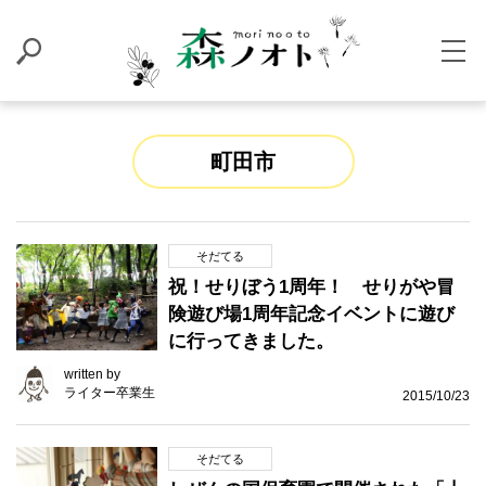
町田市
そだてる
祝！せりぼう1周年！ せりがや冒
険遊び場1周年記念イベントに遊び
に行ってきました。
written by
ライター卒業生
2015/10/23
そだてる