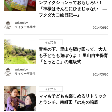
ンフィクションっておもしろい！
『神様はそんなにひまじゃない ―
フクダカヨ絵日記―』
written by
ライター卒業生
2014/06/10
そだてる
青空の下、里山を駆け回って、大人
も子どもも遊ぼうよ！ 里山自主保育
「とっとこ」の進級式
written by
ライター卒業生
2014/05/20
そだてる
ママも子どもも楽しめるリトミック
とランチ。南町田「のあの箱庭」