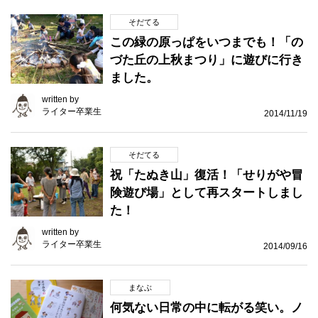
そだてる
この緑の原っぱをいつまでも！「の
づた丘の上秋まつり」に遊びに行き
ました。
written by
ライター卒業生
2014/11/19
そだてる
祝「たぬき山」復活！「せりがや冒
険遊び場」として再スタートしまし
た！
written by
ライター卒業生
2014/09/16
まなぶ
何気ない日常の中に転がる笑い。ノ