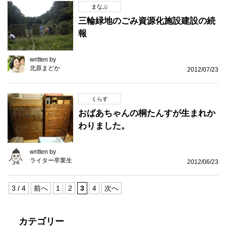
まなぶ
三輪緑地のごみ資源化施設建設の続
報
written by
北原まどか
2012/07/23
くらす
おばあちゃんの桐たんすが生まれか
わりました。
written by
ライター卒業生
2012/06/23
3 / 4
前へ
1
2
3
4
次へ
カテゴリー