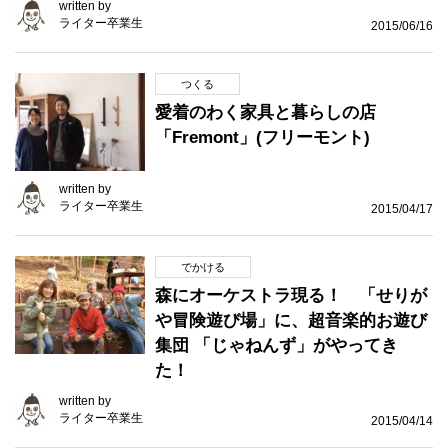
written by
ライター卒業生
2015/06/16
つくる
愛着のわく家具と暮らしの店
「Fremont」(フリーモント)
written by
ライター卒業生
2015/04/17
でかける
森にオーケストラ現る！ 「せりが
や冒険遊び場」に、超音楽的お遊び
集団 「じゃねんず」がやってき
た！
written by
ライター卒業生
2015/04/14