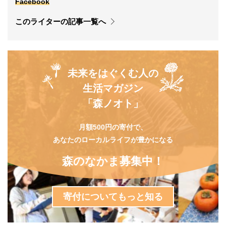
Facebook
このライターの記事一覧へ
未来をはぐくむ人の
生活マガジン
「森ノオト」
月額500円の寄付で、
あなたのローカルライフが豊かになる
森のなかま募集中！
寄付についてもっと知る