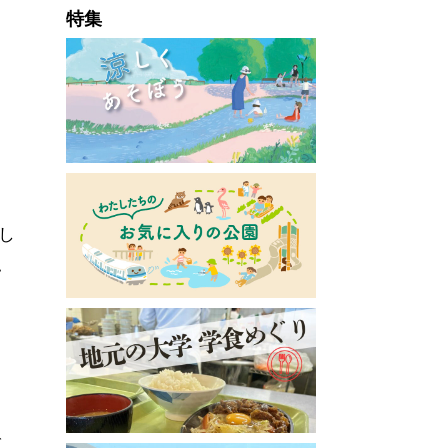
特集
し
私
ま
び