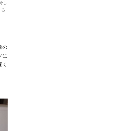
分し
する
量の
グに
聞く