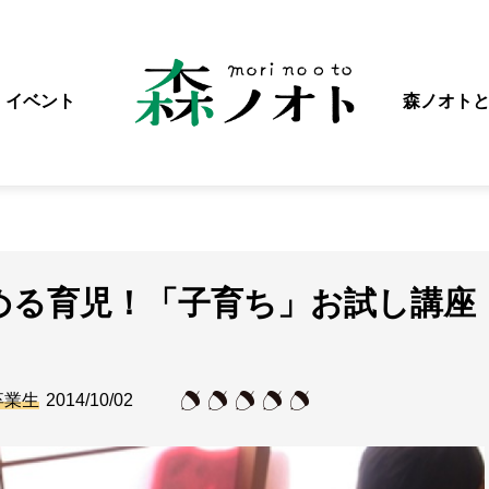
イベント
森ノオト
める育児！「子育ち」お試し講座
卒業生
2014/10/02