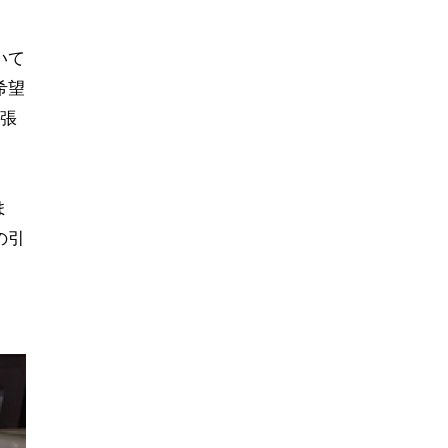
いて
希望
出張
ま
の引