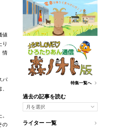
価値
たり
、情
スパ
特集一覧へ
は、
過去の記事を読む
月を選択
た。
ライター 一覧
その