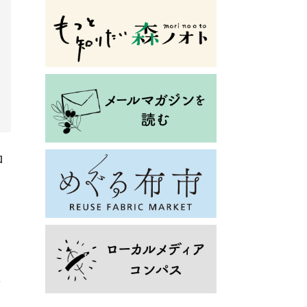
ロ
に
普