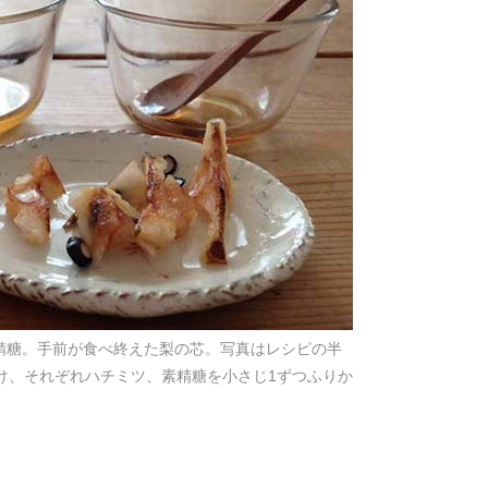
精糖。手前が食べ終えた梨の芯。写真はレシピの半
け、それぞれハチミツ、素精糖を小さじ1ずつふりか