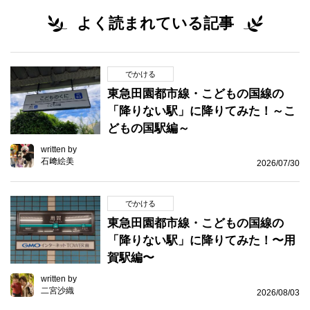
よく読まれている記事
でかける
東急田園都市線・こどもの国線の
「降りない駅」に降りてみた！～こ
どもの国駅編～
written by
石﨑絵美
2026/07/30
でかける
東急田園都市線・こどもの国線の
「降りない駅」に降りてみた！〜用
賀駅編〜
written by
二宮沙織
2026/08/03