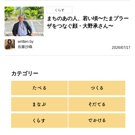
くらす
まちのあの人、若い頃〜たまプラー
ザをつなぐ顔・大野承さん〜
written by
佐藤沙織
2026/07/17
カテゴリー