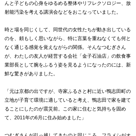
んと子どもの心身をゆるめる整体やリフレクソロジー、放
射能汚染を考える講演会などをおこなっていました。
時と場を同じくして、同世代の女性たちが動き出している
のを、頼もしく思いながら、特に言葉を重ねなくても何と
なく通じる感覚を覚えながらの関係。そんなつむぎさん
が、わたしの友人が経営する会社「金子石油店」の飲食事
業部長として腕をふるう姿を見るようになったのには、新
鮮な驚きがありました。
「元は京都の出ですが、寺家ふるさと村に近い鴨志田町の
立地が子育て環境に適していると考え、鴨志田で家を建て
ることにしたのが震災前。この家に住むと気持ちを固め
て、2011年の6月に住み始めました」
つむぎさんが引っ越してきたのと同じころ、フラメシがオ