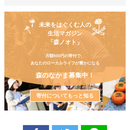
未来をはぐくむ人の
生活マガジン
「森ノオト」
月額500円の寄付で、
あなたのローカルライフが豊かになる
森のなかま募集中！
寄付についてもっと知る