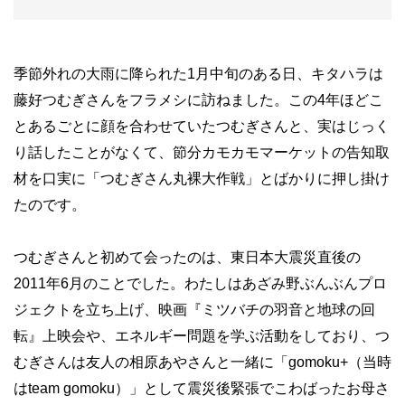
季節外れの大雨に降られた1月中旬のある日、キタハラは
藤好つむぎさんをフラメシに訪ねました。この4年ほどこ
とあるごとに顔を合わせていたつむぎさんと、実はじっく
り話したことがなくて、節分カモカモマーケットの告知取
材を口実に「つむぎさん丸裸大作戦」とばかりに押し掛け
たのです。
つむぎさんと初めて会ったのは、東日本大震災直後の
2011年6月のことでした。わたしはあざみ野ぶんぶんプロ
ジェクトを立ち上げ、映画『ミツバチの羽音と地球の回
転』上映会や、エネルギー問題を学ぶ活動をしており、つ
むぎさんは友人の相原あやさんと一緒に「gomoku+（当時
はteam gomoku）」として震災後緊張でこわばったお母さ