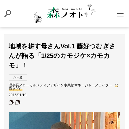
地域を耕す母さんVol.1 藤好つむぎさ
んが語る「1/25のカモジケ×カモカ
モ」！
たべる
理事長／ローカルメディアデザイン事業部マネージャー／ライター
北
原まどか
2015/01/19