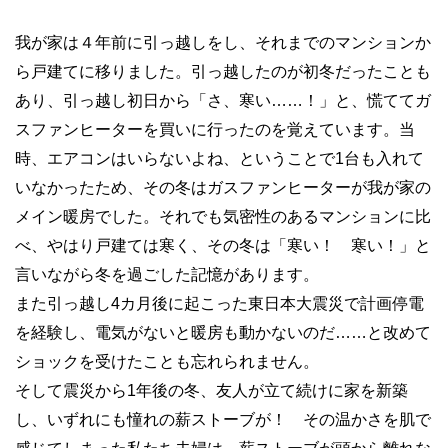
我が家は４年前に引っ越しをし、それまでのマンションか
ら戸建てに移りました。引っ越したのが初冬だったことも
あり、引っ越し初日から「さ、寒い……！」と、慌ててガ
スファンヒーターを買いに行ったのを覚えています。当
時、エアコンはいらないよね、ということで1台も入れて
いなかったため、その冬はガスファンヒーターが我が家の
メイン暖房でした。それでも気密性のあるマンションに比
べ、やはり戸建ては寒く、その冬は「寒い！ 寒い！」と
言いながら冬を過ごした記憶があります。
また引っ越し4カ月後に起こった東日本大震災で計画停電
を経験し、電気がないと暖房も動かないのだ……と改めて
ショックを受けたことも忘れられません。
そして震災から1年後の冬、友人が立て続けに家を新築
し、いずれにも憧れの薪ストーブが！ その温かさを肌で