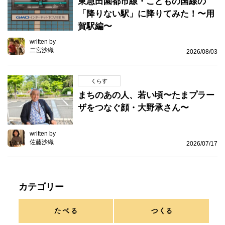
東急田園都市線・こどもの国線の
「降りない駅」に降りてみた！〜用
賀駅編〜
written by
二宮沙織
2026/08/03
くらす
まちのあの人、若い頃〜たまプラー
ザをつなぐ顔・大野承さん〜
written by
佐藤沙織
2026/07/17
カテゴリー