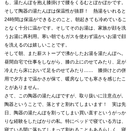
も、湯たんぽを抱え膝掛けで腰をくるむとぽかぽかです。
そして陶器の湯たんぽは保温性が抜群！ 熱湯をいれると
24時間は保温ができるとのこと。朝起きても冷めているこ
となく十分に温かです。そしてそのお湯は、家族が顔を洗
うお湯に再利用。寒い朝でもガスを使わず温かいお湯で顔
を洗えるのは嬉しいことです。
そして朝、また薪ストーブで沸かしたお湯を湯たんぽへ。
昼間自宅で仕事をしながら、膝の上にのせてみたり、足が
冷えたら床において足をのせてみたり…… 膝掛けとの併
用で夕方まで温かさが保て、暖房なしでも寒さを感じたこ
とがありません。
さて、この陶器の湯たんぽですが、取り扱いに注意点が。
陶器ということで、落とすと割れてしまいます！ 実は先
日、陶器の湯たんぽを割ってしまい買い直すというがっか
りな経験をしたばかりの私。特にベッドで寝ている方は、
寝ている間に落ちてしまって割れることもあるらしく、寝