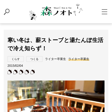
寒い冬は、薪ストーブと湯たんぽ生活
で冷え知らず！
ライター卒業生
ライター卒業生
くらす
つくる
2015/02/04