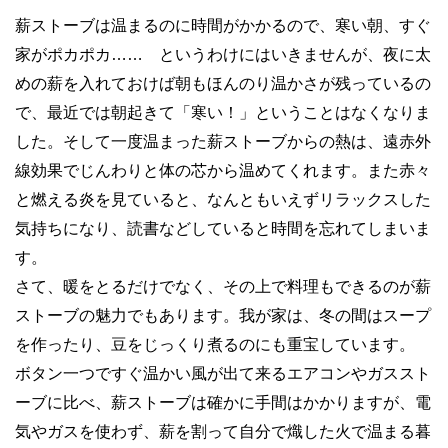
薪ストーブは温まるのに時間がかかるので、寒い朝、すぐ
家がポカポカ…… というわけにはいきませんが、夜に太
めの薪を入れておけば朝もほんのり温かさが残っているの
で、最近では朝起きて「寒い！」ということはなくなりま
した。そして一度温まった薪ストーブからの熱は、遠赤外
線効果でじんわりと体の芯から温めてくれます。また赤々
と燃える炎を見ていると、なんともいえずリラックスした
気持ちになり、読書などしていると時間を忘れてしまいま
す。
さて、暖をとるだけでなく、その上で料理もできるのが薪
ストーブの魅力でもあります。我が家は、冬の間はスープ
を作ったり、豆をじっくり煮るのにも重宝しています。
ボタン一つですぐ温かい風が出て来るエアコンやガススト
ーブに比べ、薪ストーブは確かに手間はかかりますが、電
気やガスを使わず、薪を割って自分で熾した火で温まる暮