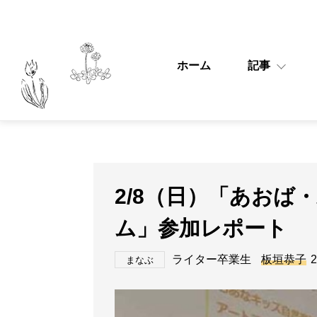
ホーム
記事
2/8（日）「あおば
ム」参加レポート
ライター卒業生
板垣恭子
2
まなぶ