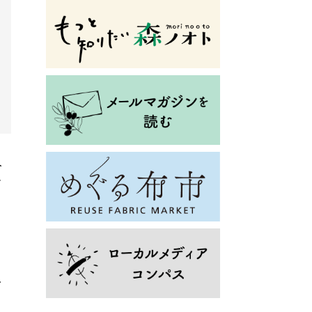
人
お
に
グ