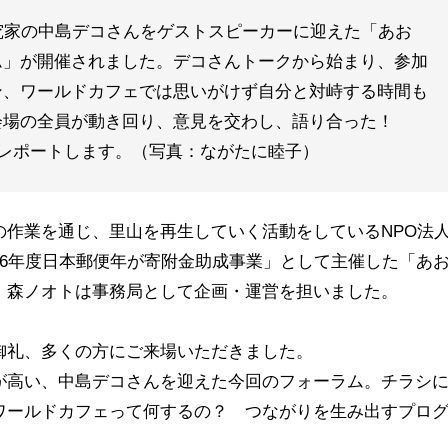
究家の中島デコさんをゲストスピーカーに迎えた「あお
ム」が開催されました。デコさんトークから始まり、参加
ン、ワールドカフェでは思いがけず自分と対峙する時間も
会場の全員が動き回り、意見を交わし、語り合った！
をレポートします。（写真：ながたに睦子）
の作業を通じ、里山を再生していく活動をしているNPO法
26年度日本郵便年が寄附金助成事業」として主催した「あ
。森ノオトは事務局として企画・運営を担いました。
御礼、多くの方にご来場いただきました。
が高い、中島デコさんを迎えた今回のフォーラム。チラシ
ワールドカフェって何するの？ つながりを生み出すプロ