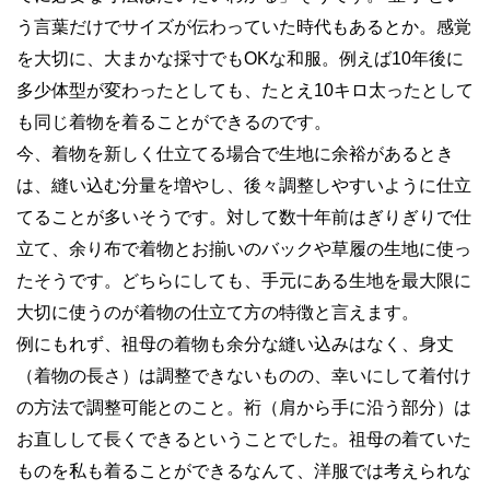
う言葉だけでサイズが伝わっていた時代もあるとか。感覚
を大切に、大まかな採寸でもOKな和服。例えば10年後に
多少体型が変わったとしても、たとえ10キロ太ったとして
も同じ着物を着ることができるのです。
今、着物を新しく仕立てる場合で生地に余裕があるとき
は、縫い込む分量を増やし、後々調整しやすいように仕立
てることが多いそうです。対して数十年前はぎりぎりで仕
立て、余り布で着物とお揃いのバックや草履の生地に使っ
たそうです。どちらにしても、手元にある生地を最大限に
大切に使うのが着物の仕立て方の特徴と言えます。
例にもれず、祖母の着物も余分な縫い込みはなく、身丈
（着物の長さ）は調整できないものの、幸いにして着付け
の方法で調整可能とのこと。裄（肩から手に沿う部分）は
お直しして長くできるということでした。祖母の着ていた
ものを私も着ることができるなんて、洋服では考えられな