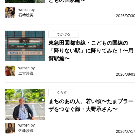
どもの国駅編～
written by
石﨑絵美
2026/07/30
でかける
東急田園都市線・こどもの国線の
「降りない駅」に降りてみた！〜用
賀駅編〜
written by
二宮沙織
2026/08/03
くらす
まちのあの人、若い頃〜たまプラー
ザをつなぐ顔・大野承さん〜
written by
佐藤沙織
2026/07/17