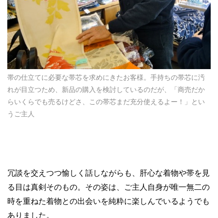
帯の仕立てに必要な帯芯を求めにきたお客様。手持ちの帯芯に汚
れが目立つため、新品の購入を検討しているのだが、「商売だか
らいくらでも売るけどさ、この帯芯まだ充分使えるよー！」とい
うご主人
冗談を交えつつ愉しく話しながらも、肝心な着物や帯を見
る目は真剣そのもの。その姿は、ご主人自身が唯一無二の
時を重ねた着物との出会いを純粋に楽しんでいるようでも
ありました。