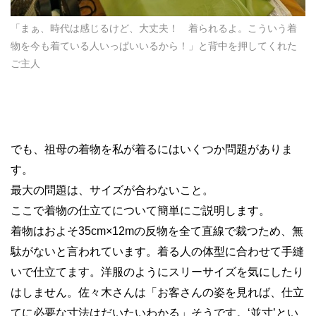
「まぁ、時代は感じるけど、大丈夫！ 着られるよ。こういう着
物を今も着ている人いっぱいいるから！」と背中を押してくれた
ご主人
でも、祖母の着物を私が着るにはいくつか問題がありま
す。
最大の問題は、サイズが合わないこと。
ここで着物の仕立てについて簡単にご説明します。
着物はおよそ35cm×12mの反物を全て直線で裁つため、無
駄がないと言われています。着る人の体型に合わせて手縫
いで仕立てます。洋服のようにスリーサイズを気にしたり
はしません。佐々木さんは「お客さんの姿を見れば、仕立
てに必要な寸法はだいたいわかる」そうです。‘並寸’とい