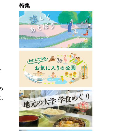
特集
育
の
し