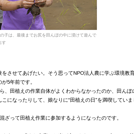
男の子は、最後までお尻を田んぼの中に浸けて遊んで
出す
験をさせてあげたい。そう思ってNPO法人農に学ぶ環境教
のが5年前です。
から、田植えの作業自体がよくわからなかったのか、田んぼ
こになったりして、娘なりに“田植えの日”を満喫していま
に混ざって田植え作業に参加するようになったのです。