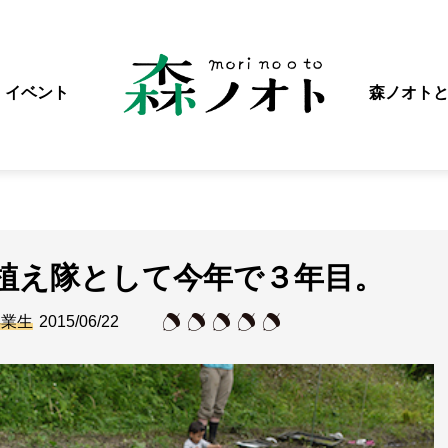
イベント
森ノオト
植え隊として今年で３年目。
卒業生
2015/06/22