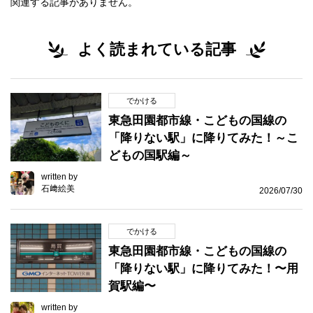
関連する記事がありません。
よく読まれている記事
でかける
東急田園都市線・こどもの国線の
「降りない駅」に降りてみた！～こ
どもの国駅編～
written by
石﨑絵美
2026/07/30
でかける
東急田園都市線・こどもの国線の
「降りない駅」に降りてみた！〜用
賀駅編〜
written by