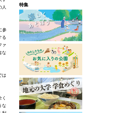
特集
の人
に参
する
ファ
はな
では
全く
うな