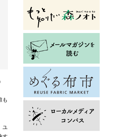
）
誰も
、ユ
決す