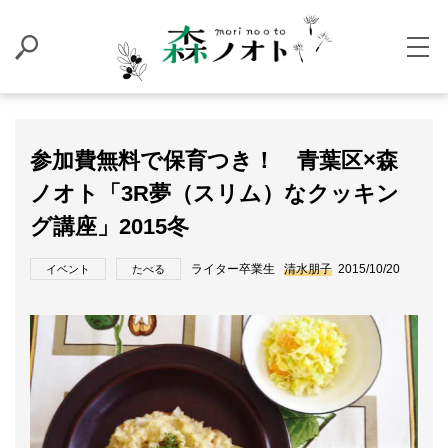
参加費無料で保育つき！ 青葉区×森
ノオト「3R夢（スリム）なクッキン
グ講座」2015冬
ライター卒業生
清水朋子
2015/10/20
イベント
たべる