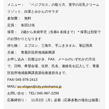
メニュー： 「ベジブロス」の取り方、里芋の豆乳クリーム
リゾット、白菜とみかんのサラダ
参加費： 無料
定員： 各回12名
保育： 2歳から未就学児（先着4 名様まで）＊保育は別室で
のお預かりとなります
持ち物： エプロン、三角巾、手ふきタオル、筆記用具
主催： 青葉区役所地域振興課
お申し込み：往復はがき、FAX、メールのいずれかの方法
で、日時、希望会場、住所、氏名、連絡先を記入して、青葉
区役所地域振興課資源化推進担当まで。
FAX/ 045-978-2413
MAIL/
ao-shigen@city.yokohama.jp
お問い合せ： TEL/ 045-987-2299
応募締切り： 11月2日（月）必着（応募多数の場合は抽選）