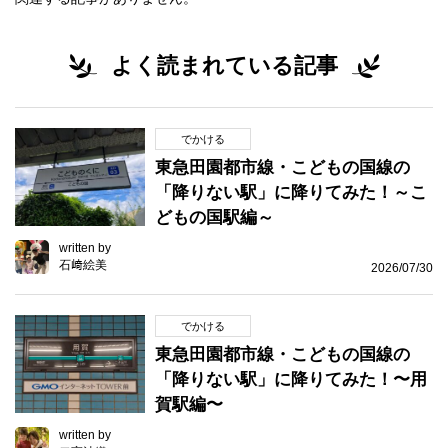
よく読まれている記事
でかける
東急田園都市線・こどもの国線の
「降りない駅」に降りてみた！～こ
どもの国駅編～
written by
石﨑絵美
2026/07/30
でかける
東急田園都市線・こどもの国線の
「降りない駅」に降りてみた！〜用
賀駅編〜
written by