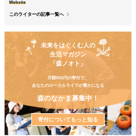
Website
このライターの記事一覧へ
未来をはぐくむ人の
生活マガジン
「森ノオト」
月額500円の寄付で、
あなたのローカルライフが豊かになる
森のなかま募集中！
寄付についてもっと知る