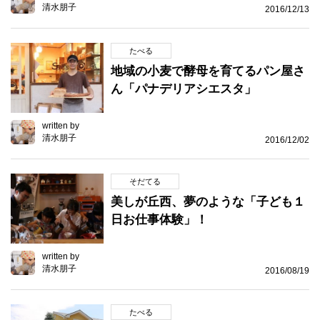
清水朋子
2016/12/13
たべる
地域の小麦で酵母を育てるパン屋さ
ん「パナデリアシエスタ」
written by
清水朋子
2016/12/02
そだてる
美しが丘西、夢のような「子ども１
日お仕事体験」！
written by
清水朋子
2016/08/19
たべる