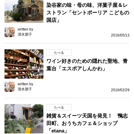
染谷家の味・母の味、洋菓子屋＆レ
ストラン「セントポーリア こどもの
国店」
written by
清水朋子
2016/05/13
たべる
ワイン好きのための隠れた聖地、青
葉台「エスポアしんかわ」
written by
清水朋子
2016/02/29
たべる
雑貨＆スイーツ天国を発見！ 鴨志
田町、おうちカフェ＆ショップ
「etana」