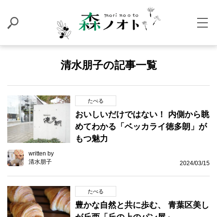
清水朋子の記事一覧
たべる
おいしいだけではない！ 内側から眺
めてわかる「ベッカライ徳多朗」が
もつ魅力
written by
清水朋子
2024/03/15
たべる
豊かな自然と共に歩む、 青葉区美し