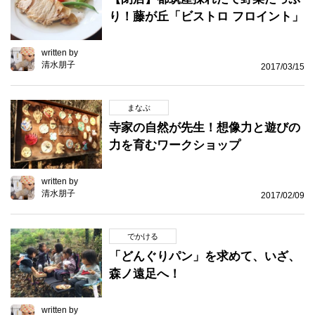
り！藤が丘「ビストロ フロイント」
written by
清水朋子
2017/03/15
まなぶ
寺家の自然が先生！想像力と遊びの
力を育むワークショップ
written by
清水朋子
2017/02/09
でかける
「どんぐりパン」を求めて、いざ、
森ノ遠足へ！
written by