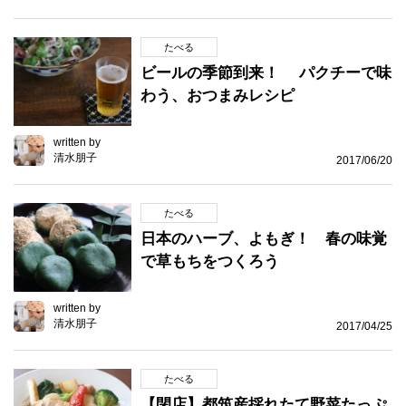
たべる
ビールの季節到来！ パクチーで味
わう、おつまみレシピ
written by
清水朋子
2017/06/20
たべる
日本のハーブ、よもぎ！ 春の味覚
で草もちをつくろう
written by
清水朋子
2017/04/25
たべる
【閉店】都筑産採れたて野菜たっぷ