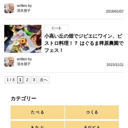
written by
清水朋子
2016/01/07
たべる
小高い丘の畑でジビエにワイン、ビ
ストロ料理！？ はぐるま稗原農園で
フェス！
written by
清水朋子
2015/11/11
1 / 3
1
2
3
次へ
カテゴリー