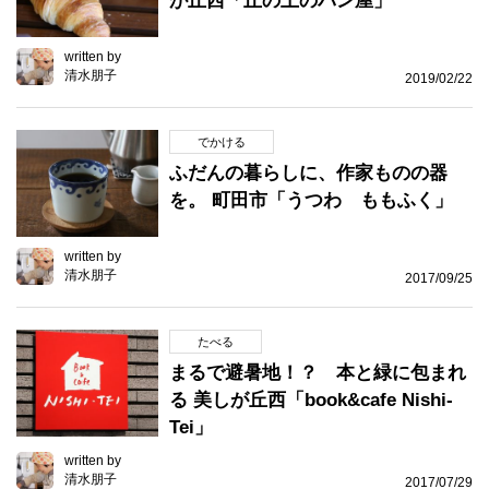
が丘西「丘の上のパン屋」
written by
清水朋子
2019/02/22
でかける
ふだんの暮らしに、作家ものの器
を。 町田市「うつわ ももふく」
written by
清水朋子
2017/09/25
たべる
まるで避暑地！？ 本と緑に包まれ
る 美しが丘西「book&cafe Nishi-
Tei」
written by
清水朋子
2017/07/29