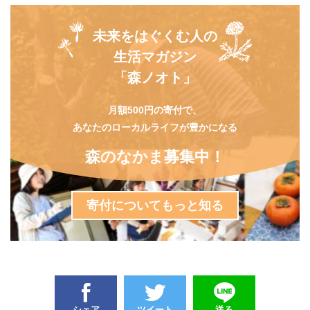
未来をはぐくむ人の
生活マガジン
「森ノオト」
月額500円の寄付で、
あなたのローカルライフが豊かになる
森のなかま募集中！
寄付についてもっと知る
シェア
ツイート
送る