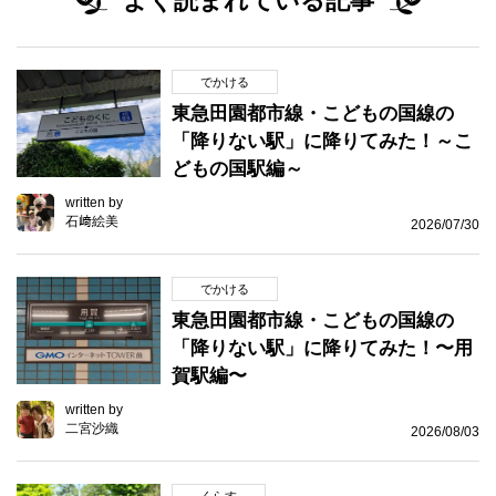
よく読まれている記事
でかける
東急田園都市線・こどもの国線の
「降りない駅」に降りてみた！～こ
どもの国駅編～
written by
石﨑絵美
2026/07/30
でかける
東急田園都市線・こどもの国線の
「降りない駅」に降りてみた！〜用
賀駅編〜
written by
二宮沙織
2026/08/03
くらす