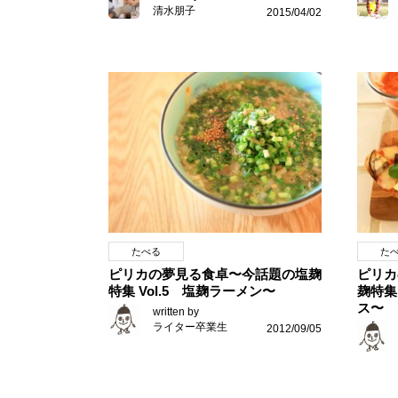
清水朋子
2015/04/02
たべる
た
ピリカの夢見る食卓〜今話題の塩麹
ピリカ
特集 Vol.5 塩麹ラーメン〜
麹特集
ス〜
written by
ライター卒業生
2012/09/05