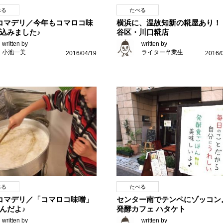
べる
たべる
コマデリ／今年もコマロコ味
横浜に、温故知新の糀屋あり！
込みました♪
谷区・川口糀店
written by
written by
小池一美
ライター卒業生
2016/04/19
2016/
べる
たべる
コマデリ／「コマロコ味噌」
センター南でテンペにゾッコン
んだよ♪
発酵カフェ ハタケト
written by
written by