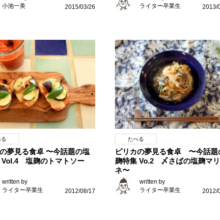
小池一美
ライター卒業生
2015/03/26
2013/
べる
たべる
の夢見る食卓 〜今話題の塩
ピリカの夢見る食卓 〜今話題
 Vol.4 塩麹のトマトソー
麹特集 Vo.2 〆さばの塩麹マリ
ネ〜
written by
written by
ライター卒業生
ライター卒業生
2012/08/17
2012/