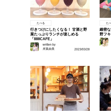
たべる
た
行きつけにしたくなる！ 甘酒と野
緻密な
菜たっぷりランチが楽しめる
野フキ
「888CAFE」
written by
岸真由美
2023/03/28