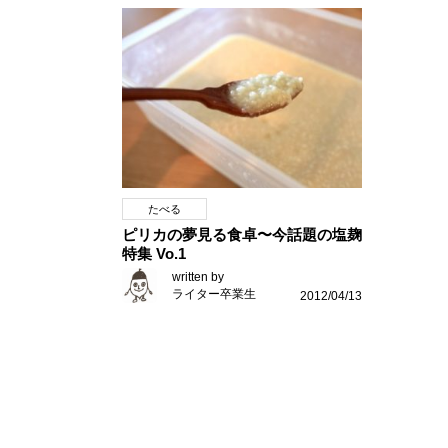
たべる
ピリカの夢見る食卓〜今話題の塩麹
特集 Vo.1
written by
ライター卒業生
2012/04/13