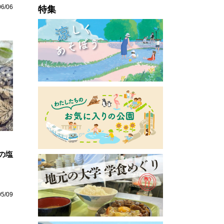
06/06
特集
の塩
05/09