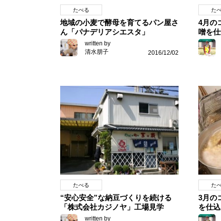
たべる
た
地域の小麦で酵母を育てるパン屋さ
4月の
ん「パナデリアシエスタ」
噌を仕
written by
清水朋子
2016/12/02
たべる
た
“安心安全”な納豆づくりを続ける
3月の
「株式会社カジノヤ」工場見学
を仕込
written by