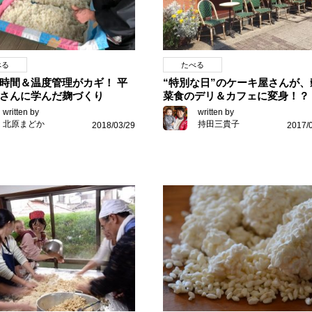
べる
たべる
時間＆温度管理がカギ！ 平
“特別な日”のケーキ屋さんが、
さんに学んだ麹づくり
菜食のデリ＆カフェに変身！？
written by
written by
北原まどか
持田三貴子
2018/03/29
2017/