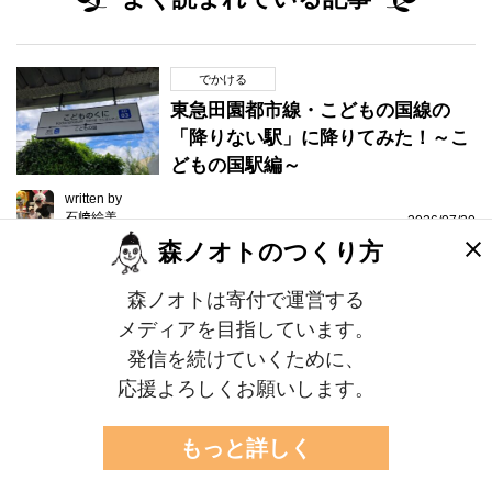
でかける
東急田園都市線・こどもの国線の
「降りない駅」に降りてみた！～こ
どもの国駅編～
written by
石﨑絵美
2026/07/30
森ノオトのつくり方
でかける
森ノオトは寄付で運営する
東急田園都市線・こどもの国線の
メディアを目指しています。
「降りない駅」に降りてみた！〜用
発信を続けていくために、
賀駅編〜
応援よろしくお願いします。
written by
二宮沙織
2026/08/03
もっと詳しく
くらす