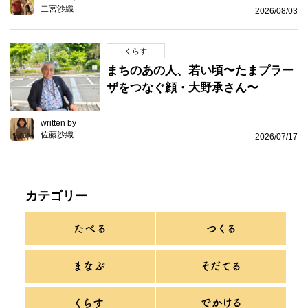
二宮沙織
2026/08/03
くらす
まちのあの人、若い頃〜たまプラー
ザをつなぐ顔・大野承さん〜
written by
佐藤沙織
2026/07/17
カテゴリー