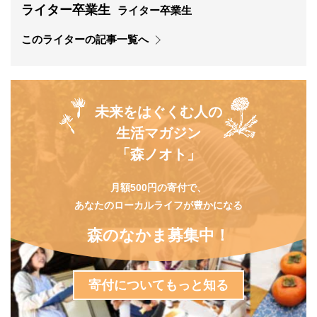
ライター卒業生
ライター卒業生
このライターの記事一覧へ
未来をはぐくむ人の
生活マガジン
「森ノオト」
月額500円の寄付で、
あなたのローカルライフが豊かになる
森のなかま募集中！
寄付についてもっと知る