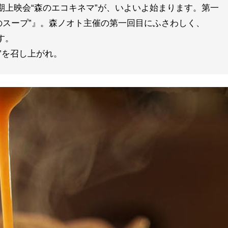
期上映会“森のエコキネマ”が、いよいよ始まります。第一
のスープ”』。森ノオト主催の第一回目にふさわしく、
す。
プ”を召し上がれ。