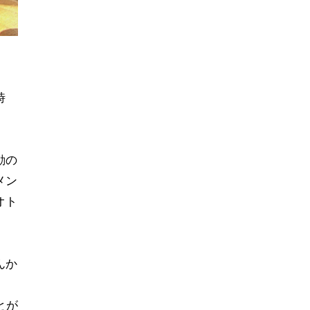
時
動の
メン
オト
んか
り
とが