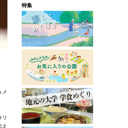
特集
ュメ
タリ
伝え