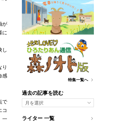
軸が
様に
映し
なり
命感
特集一覧へ
過去の記事を読む
点で
月を選択
エコ
ライター 一覧
。一