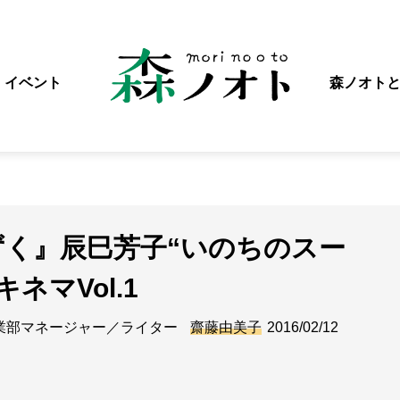
イベント
森ノオト
しずく』辰巳芳子“いのちのスー
ネマVol.1
業部マネージャー／ライター
齋藤由美子
2016/02/12