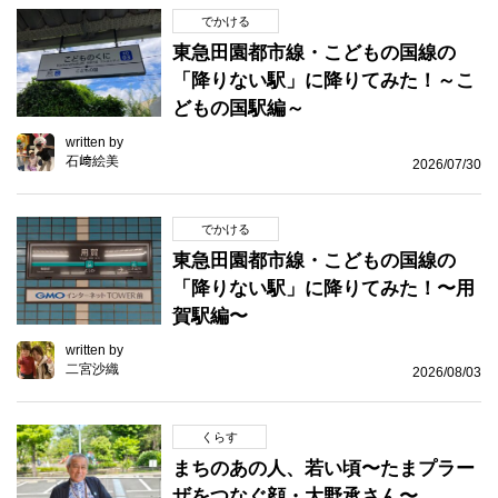
でかける
東急田園都市線・こどもの国線の
「降りない駅」に降りてみた！～こ
どもの国駅編～
written by
石﨑絵美
2026/07/30
でかける
東急田園都市線・こどもの国線の
「降りない駅」に降りてみた！〜用
賀駅編〜
written by
二宮沙織
2026/08/03
くらす
まちのあの人、若い頃〜たまプラー
ザをつなぐ顔・大野承さん〜