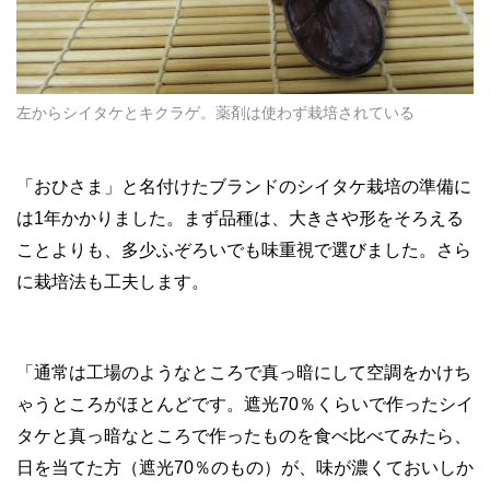
左からシイタケとキクラゲ。薬剤は使わず栽培されている
「おひさま」と名付けたブランドのシイタケ栽培の準備に
は1年かかりました。まず品種は、大きさや形をそろえる
ことよりも、多少ふぞろいでも味重視で選びました。さら
に栽培法も工夫します。
「通常は工場のようなところで真っ暗にして空調をかけち
ゃうところがほとんどです。遮光70％くらいで作ったシイ
タケと真っ暗なところで作ったものを食べ比べてみたら、
日を当てた方（遮光70％のもの）が、味が濃くておいしか