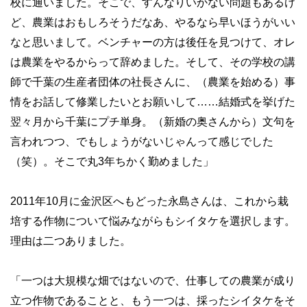
校に通いました。そこで、すんなりいかない問題もあるけ
ど、農業はおもしろそうだなあ、やるなら早いほうがいい
なと思いまして。ベンチャーの方は後任を見つけて、オレ
は農業をやるからって辞めました。そして、その学校の講
師で千葉の生産者団体の社長さんに、（農業を始める）事
情をお話して修業したいとお願いして……結婚式を挙げた
翌々月から千葉にプチ単身。（新婚の奥さんから）文句を
言われつつ、でもしょうがないじゃんって感じでした
（笑）。そこで丸3年ちかく勤めました」
2011年10月に金沢区へもどった永島さんは、これから栽
培する作物について悩みながらもシイタケを選択します。
理由は二つありました。
「一つは大規模な畑ではないので、仕事しての農業が成り
立つ作物であることと、もう一つは、採ったシイタケをそ