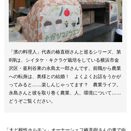
「濱の料理人」代表の椿直樹さんと巡るシリーズ、第
8弾は、シイタケ・キクラゲ栽培をしている横浜市金
沢区・釜利谷東の永島太一郎さんです。前職から農業
への転身は、奥様との結婚！ よくよくお話をうかが
ってみると……楽しんじゃってます？ 農業ライフ。
永島さんと彼を取り巻く農業、人、環境について……
どうぞご覧ください。
「大ど根性ホルモン」オーナーシェフ椿直樹さんの車で向