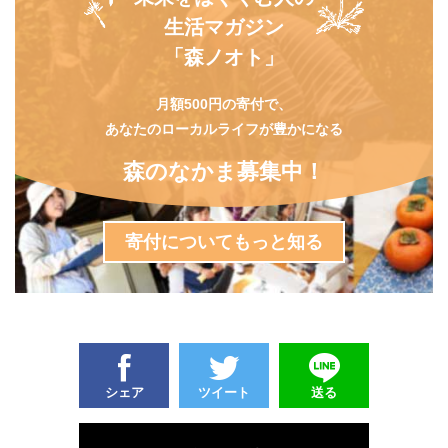
生活マガジン
「森ノオト」
月額500円の寄付で、
あなたのローカルライフが豊かになる
森のなかま募集中！
寄付についてもっと知る
シェア
ツイート
送る