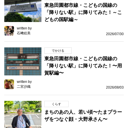
東急田園都市線・こどもの国線の
「降りない駅」に降りてみた！～こ
どもの国駅編～
written by
石﨑絵美
2026/07/30
でかける
東急田園都市線・こどもの国線の
「降りない駅」に降りてみた！〜用
賀駅編〜
written by
二宮沙織
2026/08/03
くらす
まちのあの人、若い頃〜たまプラー
ザをつなぐ顔・大野承さん〜