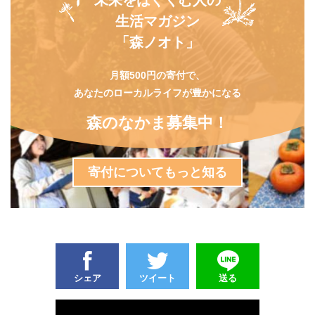
生活マガジン
「森ノオト」
月額500円の寄付で、
あなたのローカルライフが豊かになる
森のなかま募集中！
寄付についてもっと知る
シェア
ツイート
送る