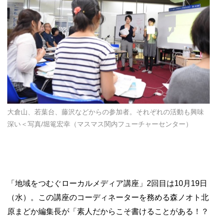
大倉山、若葉台、藤沢などからの参加者。それぞれの活動も興味
深い＜写真/堀篭宏幸（マスマス関内フューチャーセンター）
「地域をつむぐローカルメディア講座」2回目は10月19日
（水）。この講座のコーディネーターを務める森ノオト北
原まどか編集長が「素人だからこそ書けることがある！？