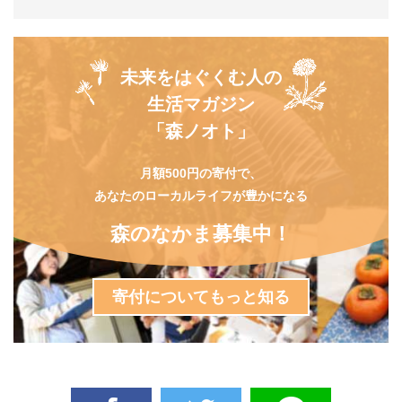
未来をはぐくむ人の
生活マガジン
「森ノオト」
月額500円の寄付で、
あなたのローカルライフが豊かになる
森のなかま募集中！
寄付についてもっと知る