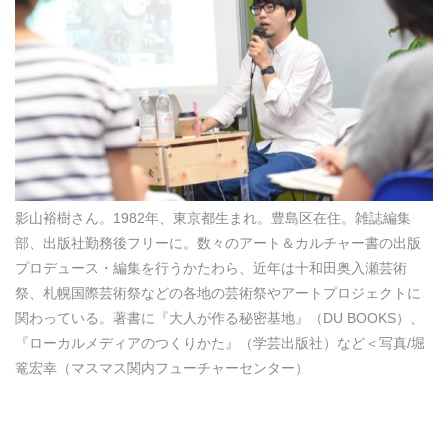
影山裕樹さん。1982年、東京都生まれ。豊島区在住。雑誌編集
部、出版社勤務後フリーに。数々のアート＆カルチャー書の出版
プロデュース・編集を行うかたわら、近年は十和田奥入瀬芸術
祭、札幌国際芸術祭などの各地の芸術祭やアートプロジェクトに
関わっている。著書に『大人が作る秘密基地』（DU BOOKS）、
『ローカルメディアのつくりかた』（学芸出版社）など＜写真/堀
篭宏幸（マスマス関内フューチャーセンター）