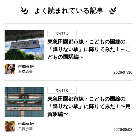
よく読まれている記事
でかける
東急田園都市線・こどもの国線の
「降りない駅」に降りてみた！～こ
どもの国駅編～
written by
石﨑絵美
2026/07/30
でかける
東急田園都市線・こどもの国線の
「降りない駅」に降りてみた！〜用
賀駅編〜
written by
二宮沙織
2026/08/03