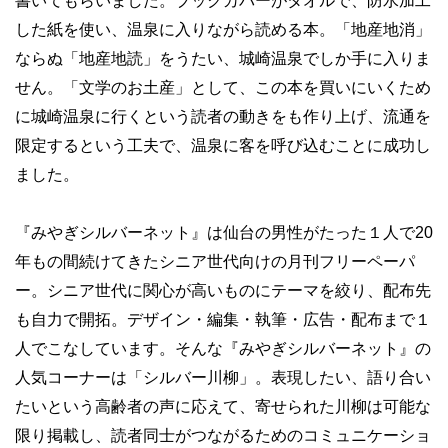
書いてもらいました。ブックカバーがタオルで、防水加工
した紙を使い、温泉に入りながら読める本。「地産地消」
ならぬ「地産地読」をうたい、城崎温泉でしか手に入りま
せん。「文学のお土産」として、この本を買いにいくため
に城崎温泉に行くという読者の動きをも作り上げ、流通を
限定するという工夫で、温泉に客を呼び込むことに成功し
ました。
『みやぎシルバーネット』は仙台の男性がたった１人で20
年もの間続けてきたシニア世代向けの月刊フリーペーパ
ー。シニア世代に関心が高いものにテーマを絞り、配布先
も自力で開拓。デザイン・編集・執筆・広告・配布まで１
人でこなしています。そんな『みやぎシルバーネット』の
人気コーナーは「シルバー川柳」。表現したい、語り合い
たいという高齢者の声に応えて、寄せられた川柳は可能な
限り掲載し、読者同士がつながるためのコミュニケーショ