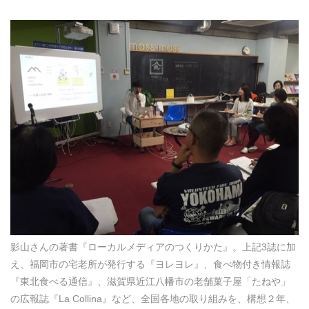
影山さんの著書『ローカルメディアのつくりかた』。上記3誌に加
え、福岡市の宅老所が発行する『ヨレヨレ』、食べ物付き情報誌
『東北食べる通信』、滋賀県近江八幡市の老舗菓子屋「たねや」
の広報誌『La Collina』など、全国各地の取り組みを、構想２年、