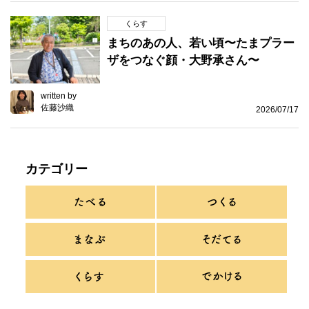
くらす
まちのあの人、若い頃〜たまプラー
ザをつなぐ顔・大野承さん〜
written by
佐藤沙織
2026/07/17
カテゴリー