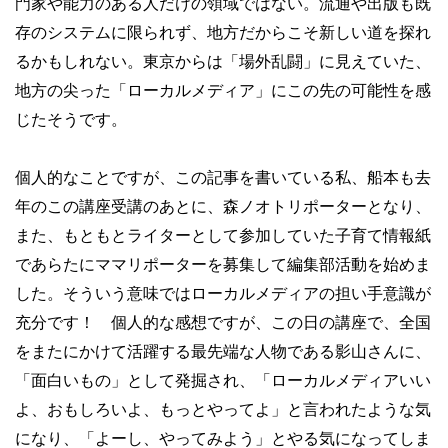
門家や能力のある人だけの領域ではない。流通や出版も既
存のシステムに限られず、地方だからこそ新しい道を探れ
るかもしれない。東京からは「場外乱闘」に見えていた、
地方の尖った「ローカルメディア」にこの先の可能性を感
じたそうです。
個人的なことですが、この記事を書いている私、船本も去
年のこの講座受講のあとに、森ノオトリポーターとなり、
また、もともとライターとして参加していた子育て情報紙
であらたにママリポーターを募集して編集部活動を始めま
した。そういう意味ではローカルメディアの担い手意識が
充分です！ 個人的な感想ですが、この日の講座で、全国
をまたにかけて活躍する最先端な人物である影山さんに、
「面白いもの」として発掘され、「ローカルメディアいい
よ、おもしろいよ、もっとやってよ」と言われたような気
になり、「よーし、やってみよう」とやる気になってしま