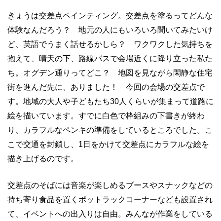
きょうは交差点ペインティング。交差点を塗るってどんな
体験なんだろう？ 地元の人にもいろいろ聞いてみたいけ
ど、英語でうまく話せるかしら？ ワクワクした気持ちを
抱えて、晴天の下、路線バスで会場近くに降り立った私た
ち。オグデン通りってどこ？ 地図を見ながら閑静な住宅
街を進んだ先に、ありました！ 今回の会場の交差点で
す。地域の大人や子どもたち
30
人くらいが集まって道路に
絵を描いています。すでに白色で枠組みの下書きが終わ
り、カラフルなペンキの準備をしているところでした。こ
こで交通を封鎖し、
1
日をかけて交差点にカラフルな絵を
描き上げるのです。
交差点のそばには音楽が楽しめるブースやスナックなどの
持ち寄り食品を置くポットラックコーナーなども設置され
て、イベントへの出入りは自由。みんなが作業をしている