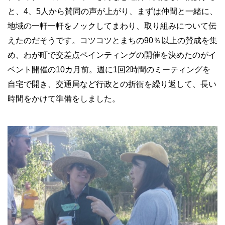
と、
4
、
5
人から賛同の声が上がり、まずは仲間と一緒に、
地域の一軒一軒をノックしてまわり、取り組みについて伝
えたのだそうです。コツコツとまちの
90
％以上の賛成を集
め、わが町で交差点ペインティングの開催を決めたのがイ
ベント開催の
10
カ月前。週に
1
回
2
時間のミーティングを
自宅で開き、交通局など行政との折衝を繰り返して、長い
時間をかけて準備をしました。