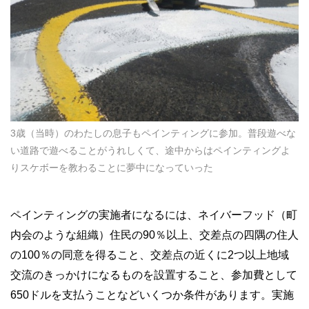
3歳（当時）のわたしの息子もペインティングに参加。普段遊べな
い道路で遊べることがうれしくて、途中からはペインティングよ
りスケボーを教わることに夢中になっていった
ペインティングの実施者になるには、ネイバーフッド（町
内会のような組織）住民の
90
％以上、交差点の四隅の住人
の
100
％の同意を得ること、交差点の近くに
2
つ以上地域
交流のきっかけになるものを設置すること、参加費として
650
ドルを支払うことなどいくつか条件があります。実施