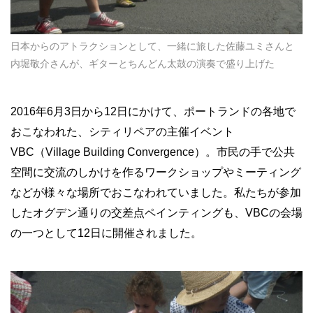
日本からのアトラクションとして、一緒に旅した佐藤ユミさんと
内堀敬介さんが、ギターとちんどん太鼓の演奏で盛り上げた
2016
年
6
月
3
日から
12
日にかけて、ポートランドの各地で
おこなわれた、シティリペアの主催イベント
VBC
（
Village Building Convergence
）。市民の手で公共
空間に交流のしかけを作るワークショップやミーティング
などが様々な場所でおこなわれていました。私たちが参加
したオグデン通りの交差点ペインティングも、
VBC
の会場
の一つとして
12
日に開催されました。