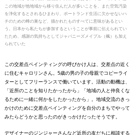
この地域が他地域から移り住んだ人が多いことを、また空気汚染
を浄化するとされるひまわり、ポートランド生活に欠かせないハ
チのための蜂の巣など、描かれたものすべてに意味があるとい
う。日本から私たちが参加するということが事前に伝えられてい
たため、感謝の気持ちとしてジャパニーズメイプル（楓）も加え
られていた
この交差点ペインティングの呼びかけ人は、交差点の近く
に住むキャロリンさん。
5
歳の男の子の母親でコピーライ
ターとしてフリーランスで働いています。活動の動機は、
「近所のことを知りたかったから」「地域の人と仲良くな
るために一緒に何かをしたかったから」。地域交流のきっ
かけのために交差点ペインティングを自分のまちでやって
みたらどうかと思ったのがきっかけだったそうです。
デザイナーのジンジャーさんなど近所の友だちに相談する