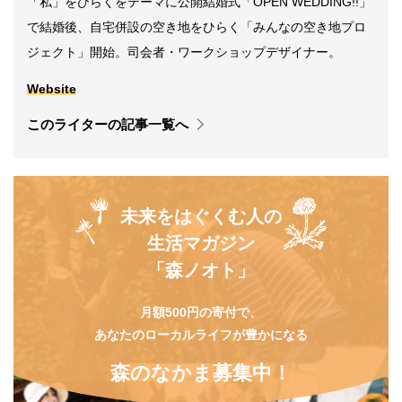
「私」をひらくをテーマに公開結婚式「OPEN WEDDING!!」
で結婚後、自宅併設の空き地をひらく「みんなの空き地プロ
ジェクト」開始。司会者・ワークショップデザイナー。
Website
このライターの記事一覧へ
未来をはぐくむ人の
生活マガジン
「森ノオト」
月額500円の寄付で、
あなたのローカルライフが豊かになる
森のなかま募集中！