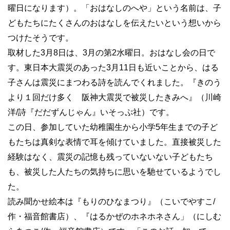
曜日になります）。「おはなしのへや」という名前は、子
どもたちにたくさんのおはなしを伝えたいという想いから
つけたそうです。
取材した3月8日は、3月の第2水曜日。おはなし会の日で
す。東日本大震災のあった3月11日も近いことから、はる
子さんは震災にまつわる詩を読んでくれました。『きのう
より１回だけ多く 阪神大震災で被災したきみへ』（川崎
洋/詩『だだずんじゃん』いそっぷ社）です。
この日、参加していた幼稚園生から小学5年生までの子ど
もたちは真剣な表情で耳を傾けていました。直接被災した
経験はなく、震災の記憶も残っていないない子どもたち
も、被災した人たちの気持ちに思いを馳せているようでし
た。
読み聞かせ絵本は『もりのひなまつり』（こいでやすこ/
作・福音館書店）、『はるかぜのホネホネさん」（にしむ