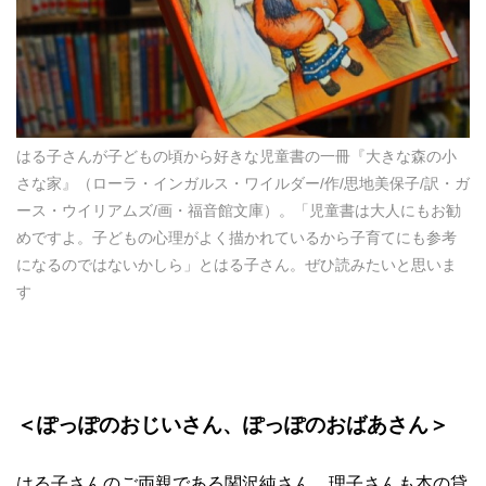
はる子さんが子どもの頃から好きな児童書の一冊『大きな森の小
さな家』（ローラ・インガルス・ワイルダー/作/思地美保子/訳・ガ
ース・ウイリアムズ/画・福音館文庫）。「児童書は大人にもお勧
めですよ。子どもの心理がよく描かれているから子育てにも参考
になるのではないかしら」とはる子さん。ぜひ読みたいと思いま
す
＜ぽっぽのおじいさん、ぽっぽのおばあさん＞
はる子さんのご両親である関沢純さん、理子さんも本の貸