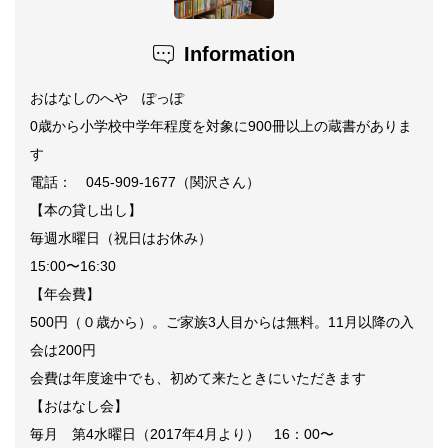
Information
おはなしのへや ぽっぽ
0歳から小学校中学年程度を対象に900冊以上の蔵書がありま
す
電話：
045-909-1677
（関沢さん）
【本の貸し出し】
毎週水曜日（祝日はお休み）
15:00
〜
16:30
【年会費】
500
円（０歳から）
。
ご家族
3
人目からは無料。
11
月以降の入
会は
200
円
会費は年度途中でも、初めて来たときにいただきます
【おはなし会】
毎月 第4水曜日（2017年4月より） 16：00〜