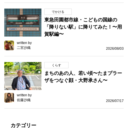
でかける
東急田園都市線・こどもの国線の
「降りない駅」に降りてみた！〜用
賀駅編〜
written by
二宮沙織
2026/08/03
くらす
まちのあの人、若い頃〜たまプラー
ザをつなぐ顔・大野承さん〜
written by
佐藤沙織
2026/07/17
カテゴリー