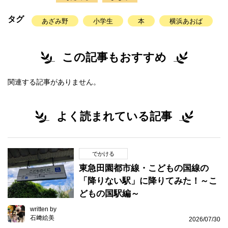
タグ
あざみ野
小学生
本
横浜あおば
この記事もおすすめ
関連する記事がありません。
よく読まれている記事
でかける
東急田園都市線・こどもの国線の
「降りない駅」に降りてみた！～こ
どもの国駅編～
written by
石﨑絵美
2026/07/30